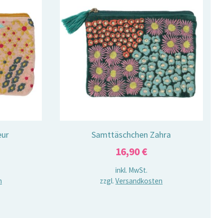
eur
Samttäschchen Zahra
16,90
€
inkl. MwSt.
n
zzgl.
Versandkosten