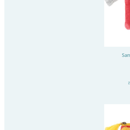
Sam
z