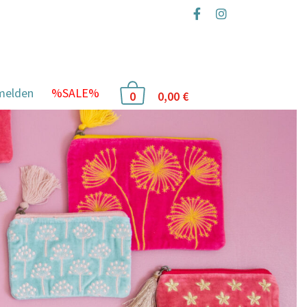
Z
melden
%SALE%
0,00
€
0