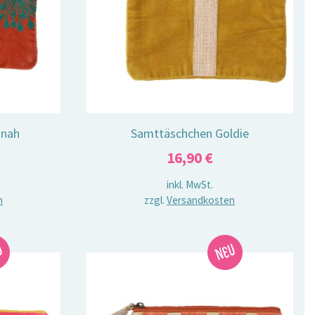
nnah
Samttäschchen Goldie
16,90
€
inkl. MwSt.
n
zzgl.
Versandkosten