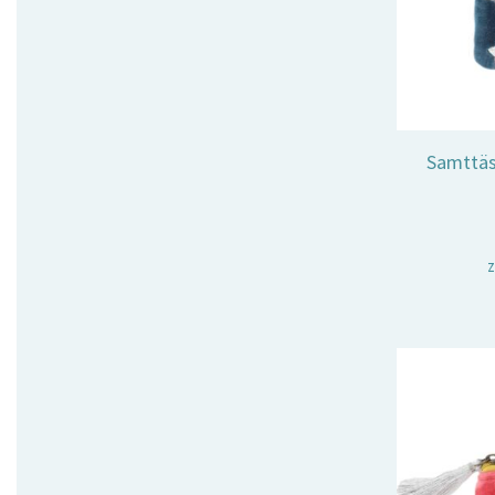
Samttäs
z