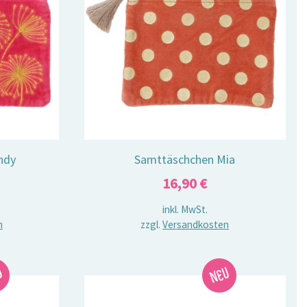
ndy
Samttäschchen Mia
16,90
€
inkl. MwSt.
n
zzgl.
Versandkosten