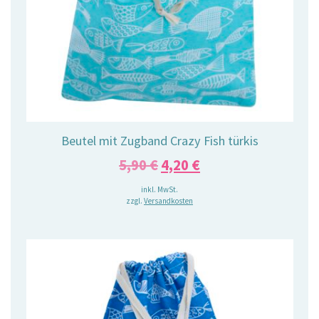
Beutel mit Zugband Crazy Fish türkis
Ursprünglicher
Aktueller
5,90
€
4,20
€
Preis
Preis
inkl. MwSt.
zzgl.
Versandkosten
war:
ist:
5,90 €
4,20 €.