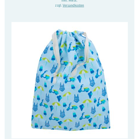
inkl. MwSt.
zzgl.
Versandkosten
war:
ist:
5,90 €
4,20 €.