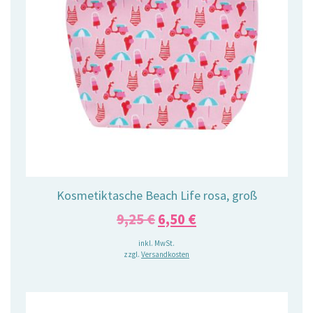
Kosmetiktasche Beach Life rosa, groß
Ursprünglicher
Aktueller
9,25
€
6,50
€
Preis
Preis
inkl. MwSt.
zzgl.
Versandkosten
war:
ist:
9,25 €
6,50 €.