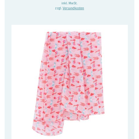
Preis
Preis
inkl. MwSt.
zzgl.
Versandkosten
war:
ist:
22,90 €
15,90 €.