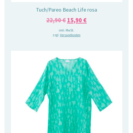
Tuch/Pareo Beach Life rosa
Ursprünglicher
Aktueller
22,90
€
15,90
€
Preis
Preis
inkl. MwSt.
zzgl.
Versandkosten
war:
ist:
22,90 €
15,90 €.