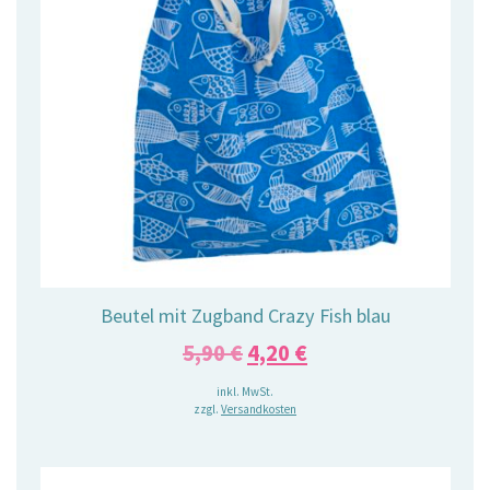
Beutel mit Zugband Crazy Fish blau
Ursprünglicher
Aktueller
5,90
€
4,20
€
Preis
Preis
inkl. MwSt.
zzgl.
Versandkosten
war:
ist:
5,90 €
4,20 €.