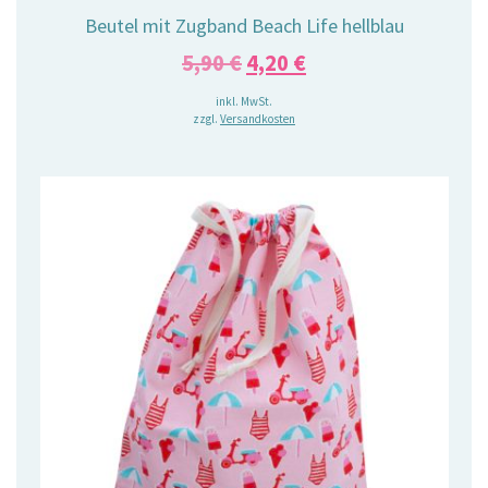
Beutel mit Zugband Beach Life hellblau
Ursprünglicher
Aktueller
5,90
€
4,20
€
Preis
Preis
inkl. MwSt.
zzgl.
Versandkosten
war:
ist:
5,90 €
4,20 €.