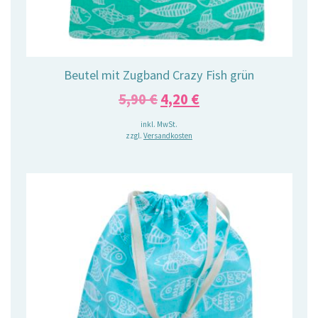
Beutel mit Zugband Crazy Fish grün
Ursprünglicher
Aktueller
5,90
€
4,20
€
Preis
Preis
inkl. MwSt.
zzgl.
Versandkosten
war:
ist:
5,90 €
4,20 €.