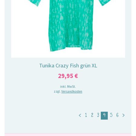
Tunika Crazy Fish grün XL
29,95
€
inkl. MwSt.
zzgl.
Versandkosten
<
1
2
3
4
5
6
>