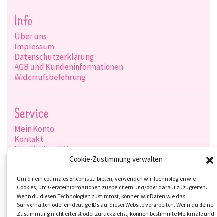
Info
Über uns
Impressum
Datenschutzerklärung
AGB und Kundeninformationen
Widerrufsbelehrung
Service
Mein Konto
Kontakt
Händlerkonditionen
Produktsuche
Cookie-Zustimmung verwalten
Versandarten
Zahlungsarten
Um dir ein optimales Erlebnis zu bieten, verwenden wir Technologien wie
Cookies, um Geräteinformationen zu speichern und/oder darauf zuzugreifen.
Wenn du diesen Technologien zustimmst, können wir Daten wie das
Surfverhalten oder eindeutige IDs auf dieser Website verarbeiten. Wenn du deine
Zustimmung nicht erteilst oder zurückziehst, können bestimmte Merkmale und