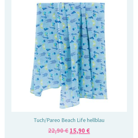
Tuch/Pareo Beach Life hellblau
Ursprünglicher
Aktueller
22,90
€
15,90
€