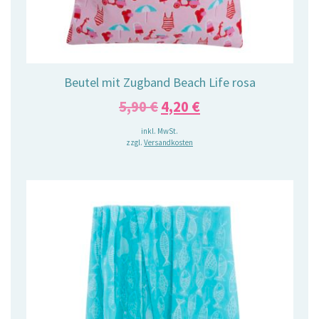
Beutel mit Zugband Beach Life rosa
Ursprünglicher
Aktueller
5,90
€
4,20
€
Preis
Preis
inkl. MwSt.
zzgl.
Versandkosten
war:
ist:
5,90 €
4,20 €.