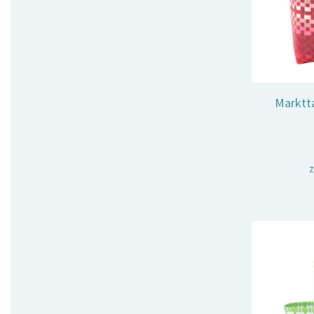
Marktta
z