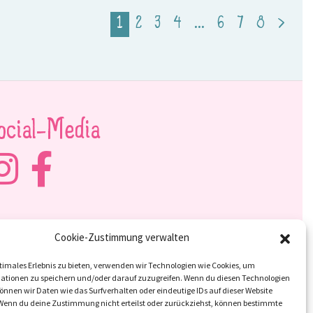
1
2
3
4
…
6
7
8
>
ocial-Media
Cookie-Zustimmung verwalten
timales Erlebnis zu bieten, verwenden wir Technologien wie Cookies, um
ationen zu speichern und/oder darauf zuzugreifen. Wenn du diesen Technologien
nnen wir Daten wie das Surfverhalten oder eindeutige IDs auf dieser Website
 Wenn du deine Zustimmung nicht erteilst oder zurückziehst, können bestimmte