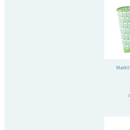
Marktt
z