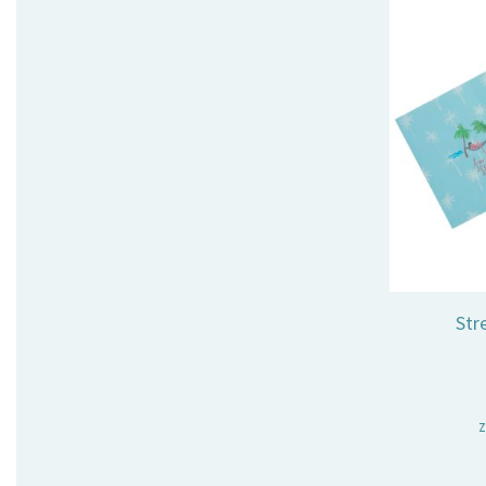
Str
z