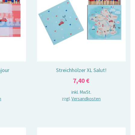
njour
Streichhölzer XL Salut!
7,40
€
inkl. MwSt.
n
zzgl.
Versandkosten