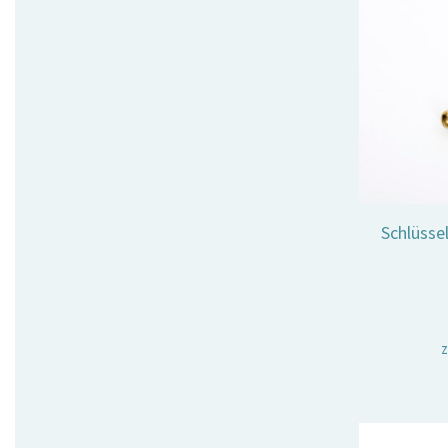
Schlüsse
z