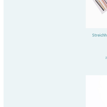
Streichh
z