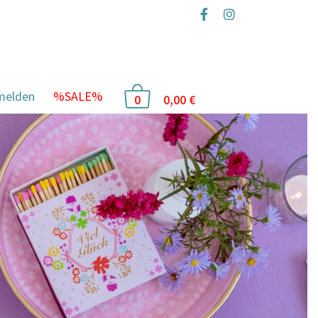
Z
melden
%SALE%
0,00
€
0