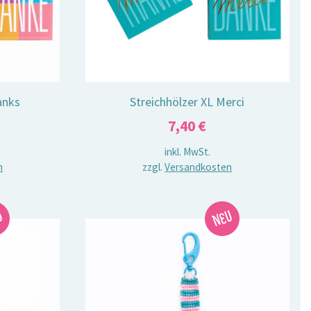
anks
Streichhölzer XL Merci
7,40
€
inkl. MwSt.
n
zzgl.
Versandkosten