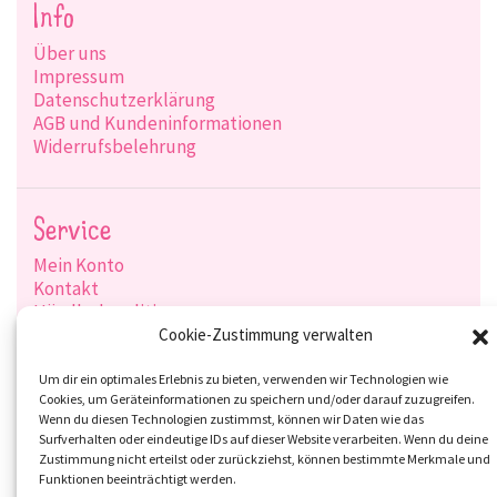
Info
Über uns
Impressum
Datenschutzerklärung
AGB und Kundeninformationen
Widerrufsbelehrung
Service
Mein Konto
Kontakt
Händlerkonditionen
Produktsuche
Cookie-Zustimmung verwalten
Versandarten
Zahlungsarten
Um dir ein optimales Erlebnis zu bieten, verwenden wir Technologien wie
Cookies, um Geräteinformationen zu speichern und/oder darauf zuzugreifen.
Wenn du diesen Technologien zustimmst, können wir Daten wie das
Surfverhalten oder eindeutige IDs auf dieser Website verarbeiten. Wenn du deine
Zustimmung nicht erteilst oder zurückziehst, können bestimmte Merkmale und
Social-Media
Funktionen beeinträchtigt werden.