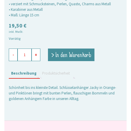
• verziert mit Schmucksteinen, Perlen, Quaste, Charms aus Metall
• Karabiner aus Metall
• Maß: Länge 15 cm
19,50
€
inkl. MwSt.
Vorrätig
Schlüsselanhänger
> In den Warenkorb
-
+
Jacky
orange-
pink
Menge
Beschreibung
Produktsicherheit
Schönheit bis ins kleinste Detail. Schlüsselanhänger Jacky in Orange-
und Pinktönen bringt mit bunten Perlen, flauschigen Bommeln und
goldenen Anhängern Farbe in unseren Alltag.