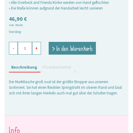
• Alle Overbeck and Friends Körbe werden von Hand geflochten
• Die Maße können aufgrund der Handarbeit leicht variieren
46,90
€
inkl. MwSt.
Vorrätig
Markttasche
> In den Warenkorb
-
+
Kara
schwarz-
grau,
groß
Beschreibung
Produktsicherheit
oval
Menge
Der Markttasche groß oval ist der größte Shopper aus unserem
Sortiment. Sie hat einen flexiblen Springdraht im oberen Rand und lässt
sich mit ihren langen Henkeln auch mal gut über der Schulter tragen.
Info