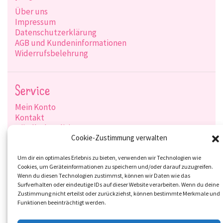
Über uns
Impressum
Datenschutzerklärung
AGB und Kundeninformationen
Widerrufsbelehrung
Service
Mein Konto
Kontakt
Händlerkonditionen
Produktsuche
Cookie-Zustimmung verwalten
Versandarten
Zahlungsarten
Um dir ein optimales Erlebnis zu bieten, verwenden wir Technologien wie
Cookies, um Geräteinformationen zu speichern und/oder darauf zuzugreifen.
Wenn du diesen Technologien zustimmst, können wir Daten wie das
Surfverhalten oder eindeutige IDs auf dieser Website verarbeiten. Wenn du deine
Zustimmung nicht erteilst oder zurückziehst, können bestimmte Merkmale und
Social-Media
Funktionen beeinträchtigt werden.