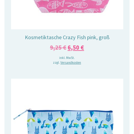
Kosmetiktasche Crazy Fish pink, groß
Ursprünglicher
Aktueller
9,25
€
6,50
€
Preis
Preis
inkl. MwSt.
zzgl.
Versandkosten
war:
ist:
9,25 €
6,50 €.