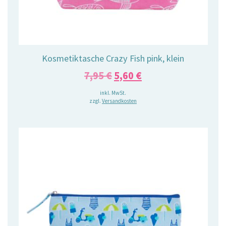
Kosmetiktasche Crazy Fish pink, klein
Ursprünglicher
Aktueller
7,95
€
5,60
€
Preis
Preis
inkl. MwSt.
zzgl.
Versandkosten
war:
ist:
7,95 €
5,60 €.