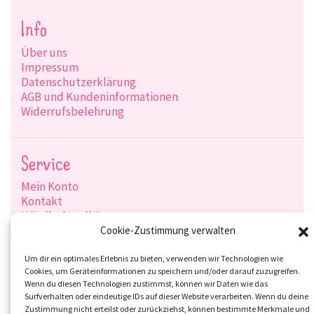
Info
Über uns
Impressum
Datenschutzerklärung
AGB und Kundeninformationen
Widerrufsbelehrung
Service
Mein Konto
Kontakt
Händlerkonditionen
Produktsuche
Cookie-Zustimmung verwalten
Versandarten
Zahlungsarten
Um dir ein optimales Erlebnis zu bieten, verwenden wir Technologien wie
Cookies, um Geräteinformationen zu speichern und/oder darauf zuzugreifen.
Wenn du diesen Technologien zustimmst, können wir Daten wie das
Surfverhalten oder eindeutige IDs auf dieser Website verarbeiten. Wenn du deine
Zustimmung nicht erteilst oder zurückziehst, können bestimmte Merkmale und