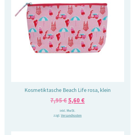
Kosmetiktasche Beach Life rosa, klein
Ursprünglicher
Aktueller
7,95
€
5,60
€
Preis
Preis
inkl. MwSt.
zzgl.
Versandkosten
war:
ist:
7,95 €
5,60 €.