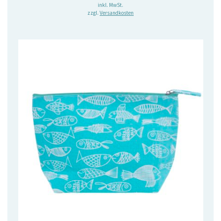
Preis
Preis
inkl. MwSt.
zzgl.
Versandkosten
war:
ist:
9,25 €
6,50 €.