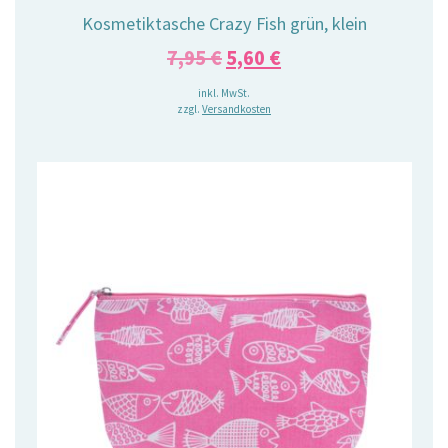
Kosmetiktasche Crazy Fish grün, klein
Ursprünglicher
Aktueller
7,95
€
5,60
€
Preis
Preis
inkl. MwSt.
zzgl.
Versandkosten
war:
ist:
7,95 €
5,60 €.