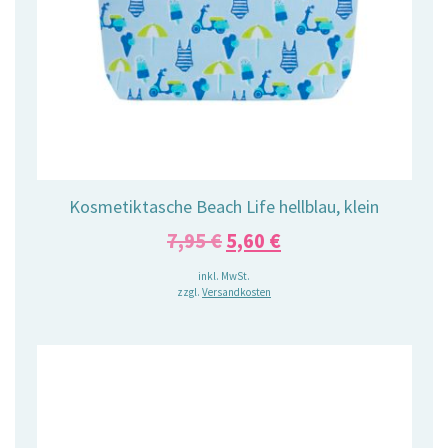
Kosmetiktasche Beach Life hellblau, klein
Ursprünglicher
Aktueller
7,95
€
5,60
€
Preis
Preis
inkl. MwSt.
zzgl.
Versandkosten
war:
ist:
7,95 €
5,60 €.