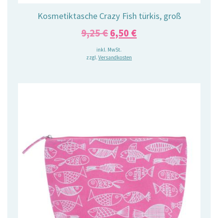
Kosmetiktasche Crazy Fish türkis, groß
Ursprünglicher
Aktueller
9,25
€
6,50
€
Preis
Preis
inkl. MwSt.
zzgl.
Versandkosten
war:
ist:
9,25 €
6,50 €.