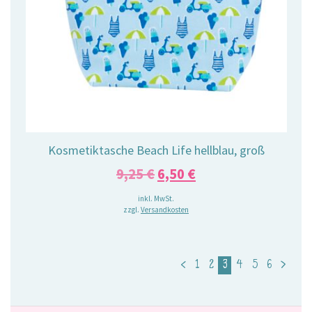
Kosmetiktasche Beach Life hellblau, groß
Ursprünglicher
Aktueller
9,25
€
6,50
€
Preis
Preis
inkl. MwSt.
zzgl.
Versandkosten
war:
ist:
9,25 €
6,50 €.
<
1
2
3
4
5
6
>