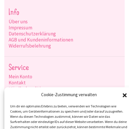
Info
Über uns
Impressum
Datenschutzerklärung
AGB und Kundeninformationen
Widerrufsbelehrung
Service
Mein Konto
Kontakt
Händlerkonditionen
Produktsuche
Cookie-Zustimmung verwalten
Versandarten
Zahlungsarten
Um dir ein optimales Erlebnis zu bieten, verwenden wir Technologien wie
Cookies, um Geräteinformationen zu speichern und/oder darauf zuzugreifen.
Wenn du diesen Technologien zustimmst, können wir Daten wie das
Surfverhalten oder eindeutige IDs auf dieser Website verarbeiten. Wenn du deine
Zustimmung nicht erteilst oder zurückziehst, können bestimmte Merkmale und