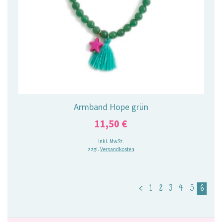
Armband Hope grün
11,50
€
inkl. MwSt.
zzgl.
Versandkosten
<
1
2
3
4
5
6