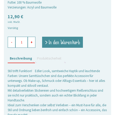
Futter. 100 % Baumwolle
Verzierungen: Acryl und Baumwolle
12,90
€
inkl. MwSt.
Vorrätig
Samttäschchen
> In den Warenkorb
-
+
Fauna
Menge
Beschreibung
Produktsicherheit
Stil trifft Funktion! Edler Look, samtweiche Haptik und leuchtende
Farben: Unsere Samttäschchen sind das perfekte Accessoire für
unterwegs. Ob Make-up, Schmuck oder Alltags-Essentials – hier ist alles
kompakt und stilvoll verstaut.
Mit detailverliebten Stickereien und hochwertigem Reißverschluss sind
sie nicht nur praktisch, sondern auch ein echter Blickfang in jeder
Handtasche.
Ideal zum Verschenken oder selbst Verlieben – ein Must-have für alle, die
Stil und Ordnung lieben.benfroh und einfach schön – ein Accessoire, das
Freude macht!