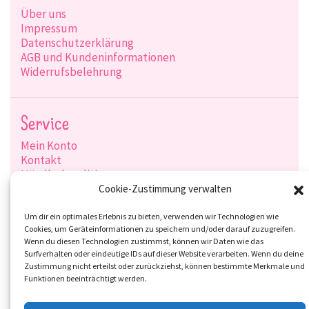
Über uns
Impressum
Datenschutzerklärung
AGB und Kundeninformationen
Widerrufsbelehrung
Service
Mein Konto
Kontakt
Händlerkonditionen
Produktsuche
Cookie-Zustimmung verwalten
Versandarten
Zahlungsarten
Um dir ein optimales Erlebnis zu bieten, verwenden wir Technologien wie
Cookies, um Geräteinformationen zu speichern und/oder darauf zuzugreifen.
Wenn du diesen Technologien zustimmst, können wir Daten wie das
Surfverhalten oder eindeutige IDs auf dieser Website verarbeiten. Wenn du deine
Zustimmung nicht erteilst oder zurückziehst, können bestimmte Merkmale und
Social-Media
Funktionen beeinträchtigt werden.