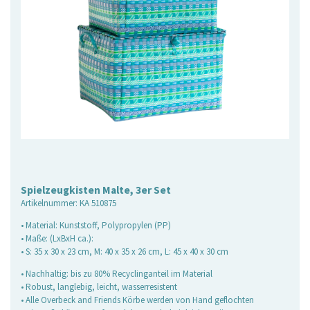
Spielzeugkisten Malte, 3er Set
Artikelnummer:
KA 510875
• Material: Kunststoff, Polypropylen (PP)
• Maße: (LxBxH ca.):
• S: 35 x 30 x 23 cm, M: 40 x 35 x 26 cm, L: 45 x 40 x 30 cm
• Nachhaltig: bis zu 80% Recyclinganteil im Material
• Robust, langlebig, leicht, wasserresistent
• Alle Overbeck and Friends Körbe werden von Hand geflochten