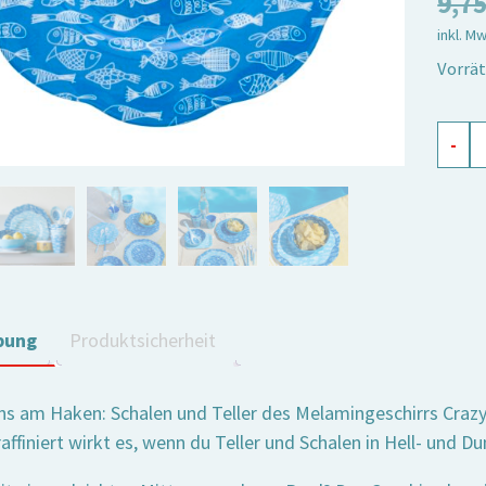
9,7
inkl. M
Vorrät
Melam
-
Teller
Crazy
Fish,
groß
Meng
bung
Produktsicherheit
ns am Haken: Schalen und Teller des Melamingeschirrs Crazy 
ffiniert wirkt es, wenn du Teller und Schalen in Hell- und D