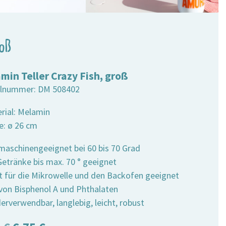
oß
min Teller Crazy Fish, groß
elnummer:
DM 508402
erial: Melamin
e: ø 26 cm
lmaschinengeeignet bei 60 bis 70 Grad
 Getränke bis max. 70 ° geeignet
ht für die Mikrowelle und den Backofen geeignet
i von Bisphenol A und Phthalaten
erverwendbar, langlebig, leicht, robust