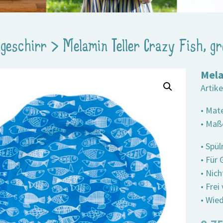
geschirr
>
Melamin Teller Crazy Fish, gr
Mela
Artik
• Mat
• Maß
• Spü
• Für
• Nic
• Fre
• Wied