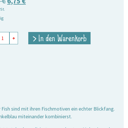
Ursprünglicher
Aktueller
5
€
6,75
€
wSt.
Preis
Preis
ig
war:
ist:
9,75 €
6,75 €.
in
> In den Warenkorb
+
e
Fish sind mit ihren Fischmotiven ein echter Blickfang.
unkelblau miteinander kombinierst.