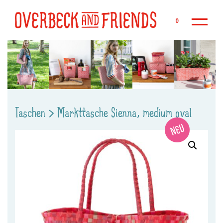
Zu
0
Taschen
>
Markttasche Sienna, medium oval