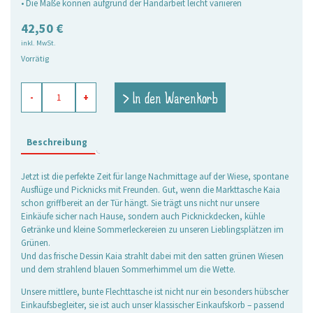
• Die Maße können aufgrund der Handarbeit leicht variieren
42,50
€
inkl. MwSt.
Vorrätig
Markttasche
> In den Warenkorb
-
+
Kaia,
medium
Menge
Beschreibung
Jetzt ist die perfekte Zeit für lange Nachmittage auf der Wiese, spontane
Ausflüge und Picknicks mit Freunden. Gut, wenn die Markttasche Kaia
schon griffbereit an der Tür hängt. Sie trägt uns nicht nur unsere
Einkäufe sicher nach Hause, sondern auch Picknickdecken, kühle
Getränke und kleine Sommerleckereien zu unseren Lieblingsplätzen im
Grünen.
Und das frische Dessin Kaia strahlt dabei mit den satten grünen Wiesen
und dem strahlend blauen Sommerhimmel um die Wette.
Unsere mittlere, bunte Flechttasche ist nicht nur ein besonders hübscher
Einkaufsbegleiter, sie ist auch unser klassischer Einkaufskorb – passend