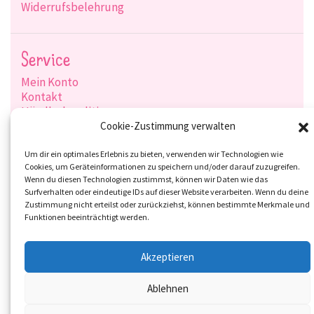
Widerrufsbelehrung
Service
Mein Konto
Kontakt
Händlerkonditionen
Produktsuche
Cookie-Zustimmung verwalten
Versandarten
Zahlungsarten
Um dir ein optimales Erlebnis zu bieten, verwenden wir Technologien wie
Cookies, um Geräteinformationen zu speichern und/oder darauf zuzugreifen.
Wenn du diesen Technologien zustimmst, können wir Daten wie das
Surfverhalten oder eindeutige IDs auf dieser Website verarbeiten. Wenn du deine
Zustimmung nicht erteilst oder zurückziehst, können bestimmte Merkmale und
Social-Media
Funktionen beeinträchtigt werden.
Akzeptieren
Ablehnen