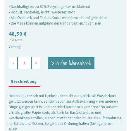
• Nachhaltig: bis zu 80% Recyclinganteil im Material
• Robust, langlebig, leicht, wasserresistent
• Alle Overbeck and Friends Körbe werden von Hand geflochten
• Die Maße können aufgrund der Handarbeit leicht variieren
48,50
€
inkl. MwSt.
Vorrätig
Korb
> In den Warenkorb
-
+
rund
Jess
schwarz
Menge
Beschreibung
Hoher runder Korb mit Henkeln, der nicht nur perfekt als Wäschekorb
genutzt werden kann, sondern auch zur Aufbewahrung vieler anderen
Dinge gut geeignet ist und nebenbei auch noch wunderschön aussieht.
z.B. als großer Papierkorb, als Korb für Bastelutensilien und
Geschenkpapierrollen, als Schirmständer oder im Flur als Aufbewahrung
für Schals und Mützen. So geht das Ordnung halten (fast) ganz von
allein.