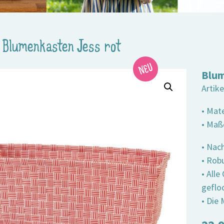
>
Blumenkasten Jess rot
Blum
Artik
• Mate
• Maße
• Nach
• Robu
• All
geflo
• Die