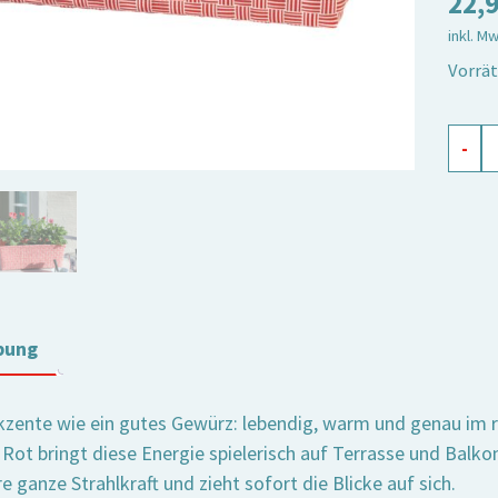
22,
inkl. M
Vorrät
Blume
-
Jess
rot
Meng
bung
kzente wie ein gutes Gewürz: lebendig, warm und genau im
 Rot bringt diese Energie spielerisch auf Terrasse und Balk
re ganze Strahlkraft und zieht sofort die Blicke auf sich.