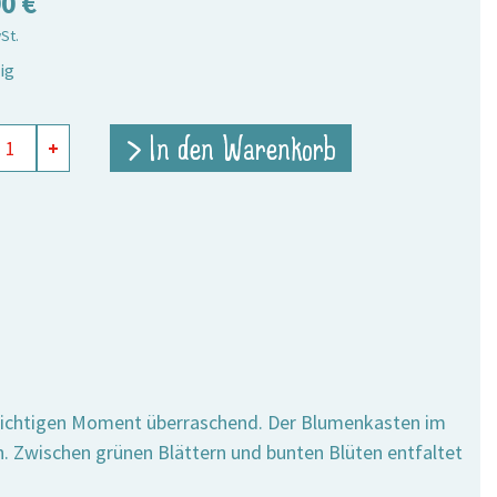
90
€
wSt.
ig
nkasten
> In den Warenkorb
+
e
 richtigen Moment überraschend. Der Blumenkasten im
on. Zwischen grünen Blättern und bunten Blüten entfaltet