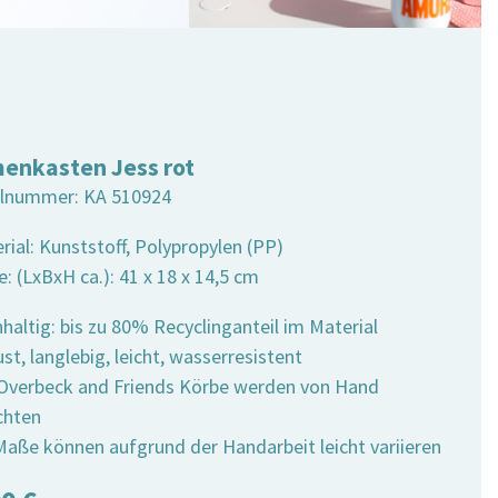
enkasten Jess rot
elnummer:
KA 510924
rial: Kunststoff, Polypropylen (PP)
: (LxBxH ca.): 41 x 18 x 14,5 cm
haltig: bis zu 80% Recyclinganteil im Material
st, langlebig, leicht, wasserresistent
e Overbeck and Friends Körbe werden von Hand
chten
 Maße können aufgrund der Handarbeit leicht variieren