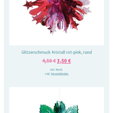
Glitzerschmuck Kristall rot-pink, rund
Ursprünglicher
Aktueller
4,50
€
3,50
€
Preis
Preis
inkl. MwSt.
zzgl.
Versandkosten
war:
ist:
4,50 €
3,50 €.