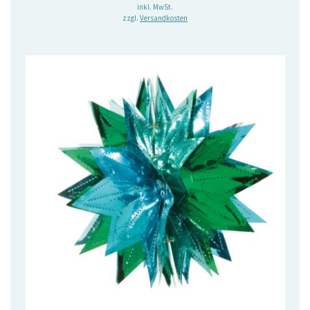
Preis
Preis
inkl. MwSt.
zzgl.
Versandkosten
war:
ist:
4,50 €
3,50 €.