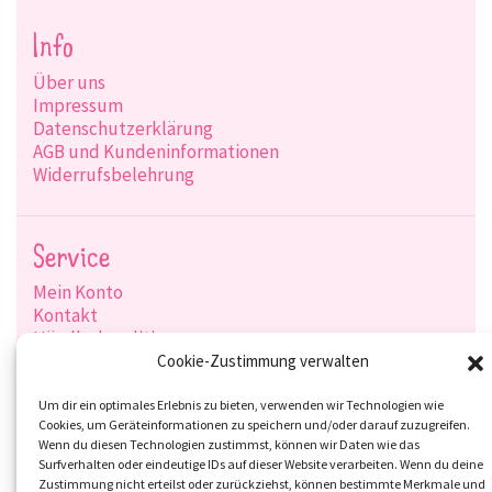
Info
Über uns
Impressum
Datenschutzerklärung
AGB und Kundeninformationen
Widerrufsbelehrung
Service
Mein Konto
Kontakt
Händlerkonditionen
Produktsuche
Cookie-Zustimmung verwalten
Versandarten
Zahlungsarten
Um dir ein optimales Erlebnis zu bieten, verwenden wir Technologien wie
Cookies, um Geräteinformationen zu speichern und/oder darauf zuzugreifen.
Wenn du diesen Technologien zustimmst, können wir Daten wie das
Surfverhalten oder eindeutige IDs auf dieser Website verarbeiten. Wenn du deine
Zustimmung nicht erteilst oder zurückziehst, können bestimmte Merkmale und