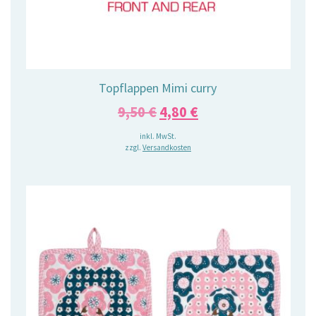
Topflappen Mimi curry
Ursprünglicher
Aktueller
9,50
€
4,80
€
Preis
Preis
inkl. MwSt.
zzgl.
Versandkosten
war:
ist:
9,50 €
4,80 €.