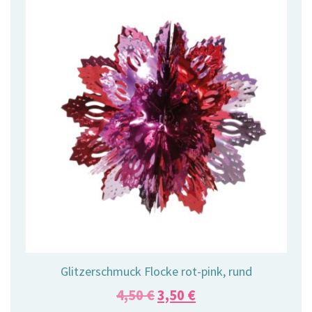
Glitzerschmuck Flocke rot-pink, rund
Ursprünglicher
Aktueller
4,50
€
3,50
€