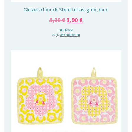
Glitzerschmuck Stern türkis-grün, rund
Ursprünglicher
Aktueller
5,00
€
3,90
€
Preis
Preis
inkl. MwSt.
zzgl.
Versandkosten
war:
ist:
5,00 €
3,90 €.