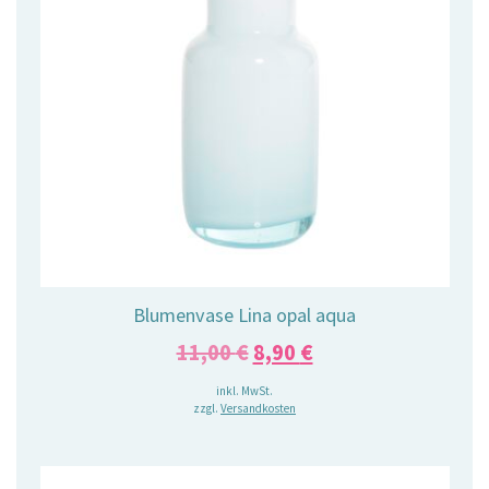
Blumenvase Lina opal aqua
Ursprünglicher
Aktueller
11,00
€
8,90
€
Preis
Preis
inkl. MwSt.
zzgl.
Versandkosten
war:
ist:
11,00 €
8,90 €.