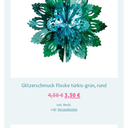
Glitzerschmuck Flocke türkis-grün, rund
Ursprünglicher
Aktueller
4,50
€
3,50
€
Preis
Preis
inkl. MwSt.
zzgl.
Versandkosten
war:
ist:
4,50 €
3,50 €.