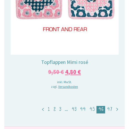
Topflappen Mimi rosé
Ursprünglicher
Aktueller
9,50
€
4,80
€
Preis
Preis
inkl. MwSt.
zzgl.
Versandkosten
war:
ist:
9,50 €
4,80 €.
<
1
2
3
…
43
44
45
46
47
>