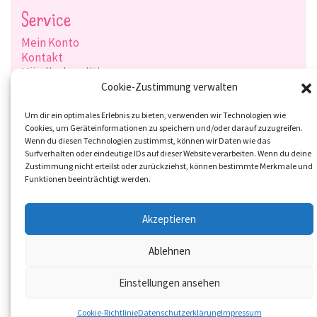
Service
Mein Konto
Kontakt
Händlerkonditionen
Produktsuche
Cookie-Zustimmung verwalten
Versandarten
Zahlungsarten
Um dir ein optimales Erlebnis zu bieten, verwenden wir Technologien wie
Cookies, um Geräteinformationen zu speichern und/oder darauf zuzugreifen.
Wenn du diesen Technologien zustimmst, können wir Daten wie das
Surfverhalten oder eindeutige IDs auf dieser Website verarbeiten. Wenn du deine
Zustimmung nicht erteilst oder zurückziehst, können bestimmte Merkmale und
Social-Media
Funktionen beeinträchtigt werden.
Akzeptieren
Ablehnen
Einstellungen ansehen
Cookie-Richtlinie
Datenschutzerklärung
Impressum
© 2026 Overbeck and Friends GmbH