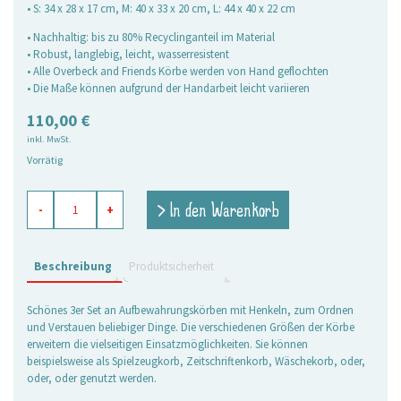
• S: 34 x 28 x 17 cm, M: 40 x 33 x 20 cm, L: 44 x 40 x 22 cm
• Nachhaltig: bis zu 80% Recyclinganteil im Material
• Robust, langlebig, leicht, wasserresistent
• Alle Overbeck and Friends Körbe werden von Hand geflochten
• Die Maße können aufgrund der Handarbeit leicht variieren
110,00
€
inkl. MwSt.
Vorrätig
Aufbewahrungskörbe
> In den Warenkorb
-
+
weiß,
3er
Set
Menge
Beschreibung
Produktsicherheit
Schönes 3er Set an Aufbewahrungskörben mit Henkeln, zum Ordnen
und Verstauen beliebiger Dinge. Die verschiedenen Größen der Körbe
erweitern die vielseitigen Einsatzmöglichkeiten. Sie können
beispielsweise als Spielzeugkorb, Zeitschriftenkorb, Wäschekorb, oder,
oder, oder genutzt werden.