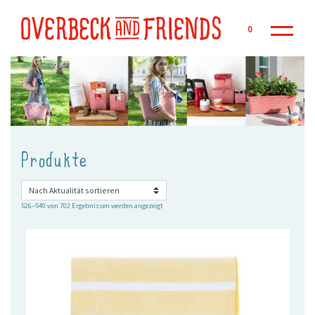
Zu
0
Produkte
Nach
526–540 von 702 Ergebnissen werden angezeigt
Aktualität
sortiert