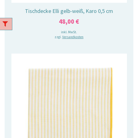
Tischdecke Elli gelb-weiß, Karo 0,5 cm
48,00
€
inkl. MwSt.
zzgl.
Versandkosten