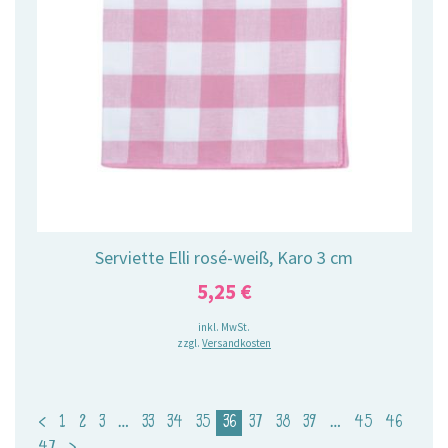
Serviette Elli rosé-weiß, Karo 3 cm
5,25
€
inkl. MwSt.
zzgl.
Versandkosten
<
1
2
3
…
33
34
35
36
37
38
39
…
45
46