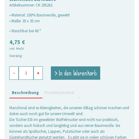
Artikelnummer:
CK 205262
• Material: 100% Baumwolle, gewebt
• Maße: 35 x 35 cm
• Waschbar bei 60 °
4,75
€
inkl. MwSt.
Vorrätig
Waffeltuch
> In den Warenkorb
-
+
Elli
mauve
Menge
Beschreibung
Produktsicherheit
Manchmal sind es Kleinigkeiten, die unseren Alltag schöner machen und
dabei auch noch gut für unsere Umwelt sind.
Die Tücher Elli im gewebten Waffelmuster sind nicht nur praktisch,
sondern auch hübsch und langlebig und aus reiner Baumwolle. Sie
können als Spültücher, Lappen, Putztücher oder auch als
Gästehandtücher genutzt werden. Es gibt sie in vielen schönen Farben