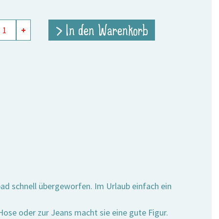
a
> In den Warenkorb
+
e
bad schnell übergeworfen. Im Urlaub einfach ein
ose oder zur Jeans macht sie eine gute Figur.