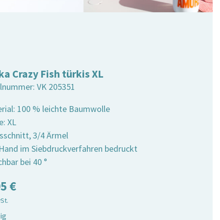
ka Crazy Fish türkis XL
elnummer:
VK 205351
erial: 100 % leichte Baumwolle
e: XL
sschnitt, 3/4 Ärmel
 Hand im Siebdruckverfahren bedruckt
hbar bei 40 °
95
€
wSt.
ig