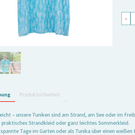
Tunik
-
Crazy
Fish
türkis
XL
Meng
bung
Produktsicherheit
leicht – unsere Tuniken sind am Strand, am See oder im Frei
 praktisches Strandkleid oder ganz leichtes Sommerkleid.
tspannte Tage im Garten oder als Tunika über einen weißen H