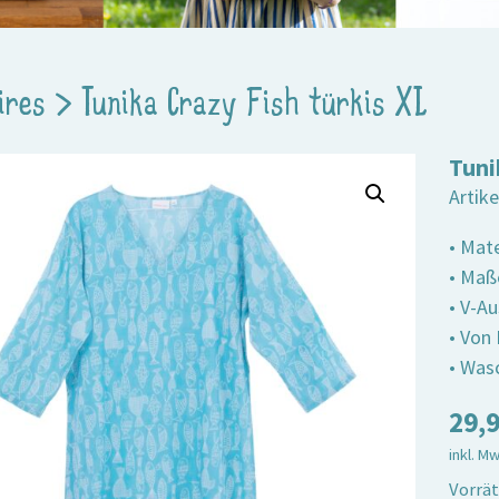
ires
>
Tunika Crazy Fish türkis XL
Tuni
Artik
• Mat
• Maß
• V-Au
• Von
• Wasc
29,
inkl. M
Vorrät