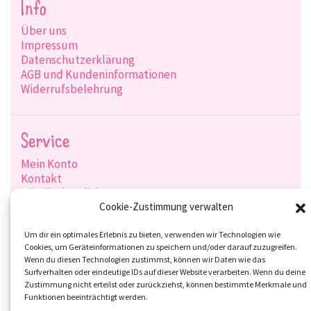
Info
Über uns
Impressum
Datenschutzerklärung
AGB und Kundeninformationen
Widerrufsbelehrung
Service
Mein Konto
Kontakt
Händlerkonditionen
Produktsuche
Cookie-Zustimmung verwalten
Versandarten
Zahlungsarten
Um dir ein optimales Erlebnis zu bieten, verwenden wir Technologien wie
Cookies, um Geräteinformationen zu speichern und/oder darauf zuzugreifen.
Wenn du diesen Technologien zustimmst, können wir Daten wie das
Surfverhalten oder eindeutige IDs auf dieser Website verarbeiten. Wenn du deine
Zustimmung nicht erteilst oder zurückziehst, können bestimmte Merkmale und
Social-Media
Funktionen beeinträchtigt werden.