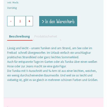
inkl. MwSt.
Vorrätig
Tunika
> In den Warenkorb
-
+
Crazy
Fish
blau
M/L
Beschreibung
Produktsicherheit
Menge
Lässig und leicht – unsere Tuniken sind am Strand, am See oder im
Freibad schnell übergeworfen. Im Urlaub einfach ein unschlagbar
praktisches Strandkleid oder ganz leichtes Sommerkleid.
Auch für entspannte Tage im Garten oder als Tunika über einen weißen
Hose oder zur Jeans macht sie eine gute Figur.
Die Tunika mit V-Ausschnitt und ¾-Arm ist aus einer leichten, weichen,
ein wenig durchscheinenden Baumwolle. Und weil sie so leicht und
vielseitig ist, gibt es sie gleich in mehreren schönen Farben und Größen.