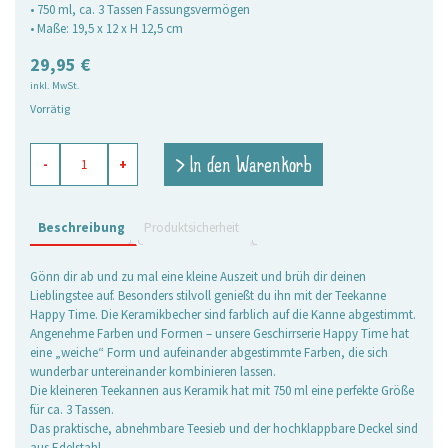
• 750 ml, ca. 3 Tassen Fassungsvermögen
• Maße: 19,5 x 12 x H 12,5 cm
29,95
€
inkl. MwSt.
Vorrätig
Teekanne
> In den Warenkorb
-
+
Happy
Time
rose
Menge
Beschreibung
Produktsicherheit
Gönn dir ab und zu mal eine kleine Auszeit und brüh dir deinen
Lieblingstee auf. Besonders stilvoll genießt du ihn mit der Teekanne
Happy Time. Die Keramikbecher sind farblich auf die Kanne abgestimmt.
Angenehme Farben und Formen – unsere Geschirrserie Happy Time hat
eine „weiche“ Form und aufeinander abgestimmte Farben, die sich
wunderbar untereinander kombinieren lassen.
Die kleineren Teekannen aus Keramik hat mit 750 ml eine perfekte Größe
für ca. 3 Tassen.
Das praktische, abnehmbare Teesieb und der hochklappbare Deckel sind
aus Edelstahl.