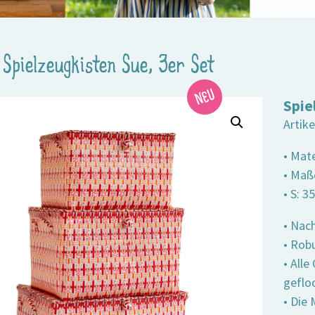
>
Spielzeugkisten Sue, 3er Set
Spie
Artik
• Mate
• Maße
• S: 3
• Nach
• Robu
• All
geflo
• Die