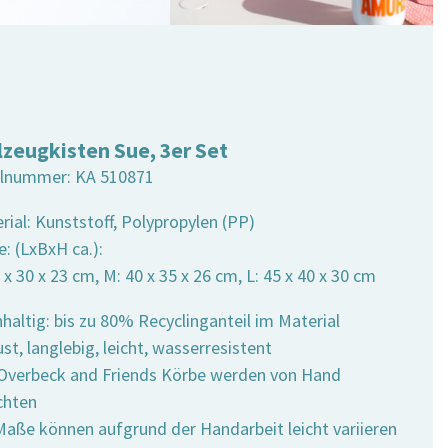
lzeugkisten Sue, 3er Set
elnummer:
KA 510871
rial: Kunststoff, Polypropylen (PP)
: (LxBxH ca.):
5 x 30 x 23 cm, M: 40 x 35 x 26 cm, L: 45 x 40 x 30 cm
haltig: bis zu 80% Recyclinganteil im Material
st, langlebig, leicht, wasserresistent
e Overbeck and Friends Körbe werden von Hand
chten
 Maße können aufgrund der Handarbeit leicht variieren