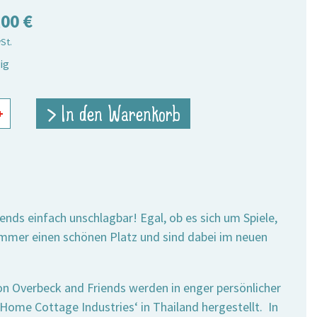
,00
€
wSt.
ig
zeugkisten
> In den Warenkorb
+
e
nds einfach unschlagbar! Egal, ob es sich um Spiele,
immer einen schönen Platz und sind dabei im neuen
n Overbeck and Friends werden in enger persönlicher
ome Cottage Industries‘ in Thailand hergestellt. In