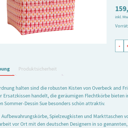
159
inkl. M
Vorrät
Spiel
-
Sue,
3er
Set
bung
Produktsicherheit
Meng
rdnung halten sind die robusten Kisten von Overbeck and Frie
 Ersatzkissen handelt, die geräumigen Flechtkörbe bieten 
n Sommer-Dessin Sue besonders schön attraktiv.
 Aufbewahrungskörbe, Spielzeugkisten und Markttaschen vo
eit vor Ort mit den deutschen Designern in so genannten‚H