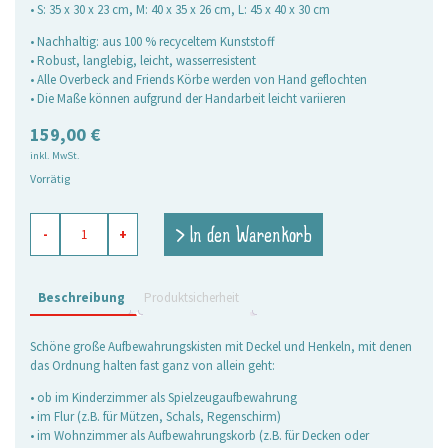
• S: 35 x 30 x 23 cm, M: 40 x 35 x 26 cm, L: 45 x 40 x 30 cm
• Nachhaltig: aus 100 % recyceltem Kunststoff
• Robust, langlebig, leicht, wasserresistent
• Alle Overbeck and Friends Körbe werden von Hand geflochten
• Die Maße können aufgrund der Handarbeit leicht variieren
159,00
€
inkl. MwSt.
Vorrätig
Spielzeugkisten
> In den Warenkorb
-
+
aquamarin,
3er
Set
Menge
Beschreibung
Produktsicherheit
Schöne große Aufbewahrungskisten mit Deckel und Henkeln, mit denen
das Ordnung halten fast ganz von allein geht:
• ob im Kinderzimmer als Spielzeugaufbewahrung
• im Flur (z.B. für Mützen, Schals, Regenschirm)
• im Wohnzimmer als Aufbewahrungskorb (z.B. für Decken oder