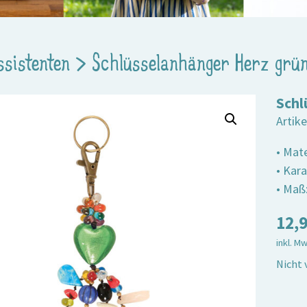
ssistenten
>
Schlüsselanhänger Herz grü
Schl
Artik
• Mat
• Kara
• Maß
12,
inkl. M
Nicht 