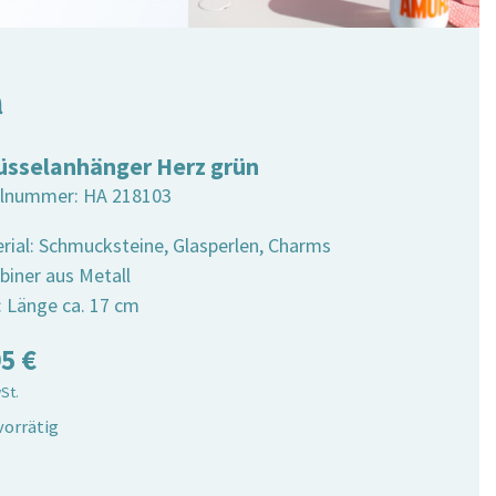
n
üsselanhänger Herz grün
elnummer:
HA 218103
erial: Schmucksteine, Glasperlen, Charms
biner aus Metall
: Länge ca. 17 cm
95
€
wSt.
vorrätig