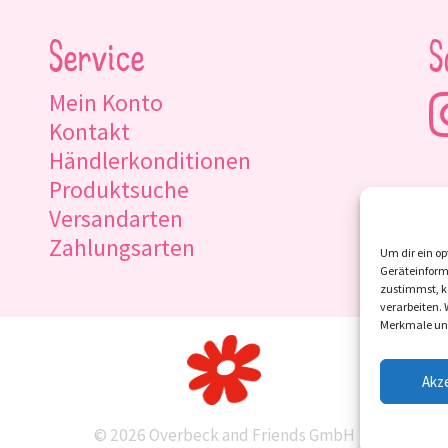
Service
S
Mein Konto
Kontakt
Händlerkonditionen
Produktsuche
Versandarten
Zahlungsarten
Um dir ein op
Geräteinform
zustimmst, kö
verarbeiten.
Merkmale und
Akz
© 2026 Overbeck and Friends GmbH