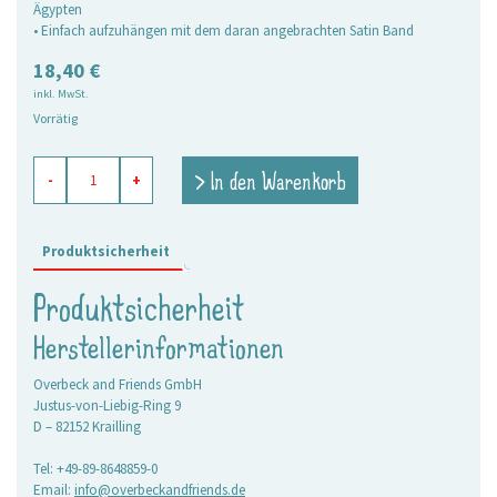
Ägypten
• Einfach aufzuhängen mit dem daran angebrachten Satin Band
18,40
€
inkl. MwSt.
Vorrätig
Perlen
> In den Warenkorb
-
+
Dekoanhänger
Stern
2
Marigold
Produktsicherheit
Menge
Produktsicherheit
Herstellerinformationen
Overbeck and Friends GmbH
Justus-von-Liebig-Ring 9
D – 82152 Krailling
Tel: +49-89-8648859-0
Email:
info@overbeckandfriends.de