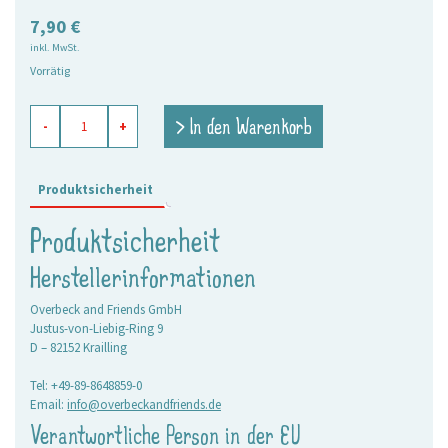
7,90
€
inkl. MwSt.
Vorrätig
Paketband
> In den Warenkorb
-
+
Good
Day
grün-
blau
Produktsicherheit
Menge
Produktsicherheit
Herstellerinformationen
Overbeck and Friends GmbH
Justus-von-Liebig-Ring 9
D – 82152 Krailling
Tel: +49-89-8648859-0
Email:
info@overbeckandfriends.de
Verantwortliche Person in der EU