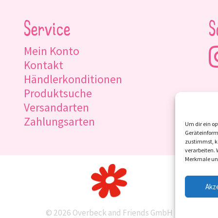
Service
S
Mein Konto
Kontakt
Händlerkonditionen
Produktsuche
Versandarten
Zahlungsarten
Um dir ein op
Geräteinform
zustimmst, kö
verarbeiten.
Merkmale und
Akz
© 2026 Overbeck and Friends GmbH