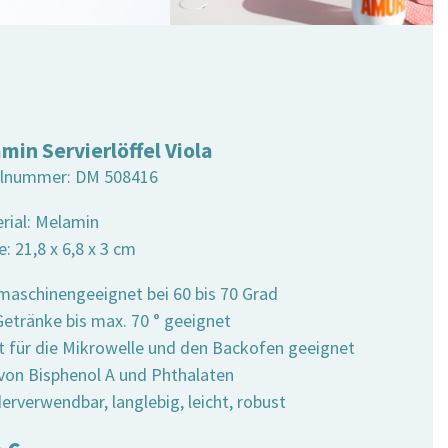
min Servierlöffel Viola
elnummer:
DM 508416
erial: Melamin
: 21,8 x 6,8 x 3 cm
lmaschinengeeignet bei 60 bis 70 Grad
 Getränke bis max. 70 ° geeignet
ht für die Mikrowelle und den Backofen geeignet
i von Bisphenol A und Phthalaten
erverwendbar, langlebig, leicht, robust