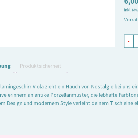
6,0
inkl. M
Vorrät
Melam
-
Servie
Viola
Meng
bung
Produktsicherheit
amingeschirr Viola zieht ein Hauch von Nostalgie bei uns ei
e erinnern an antike Porzellanmuster, die lebhafte Farbtöne 
lem Design und modernem Style verleiht deinem Tisch eine el