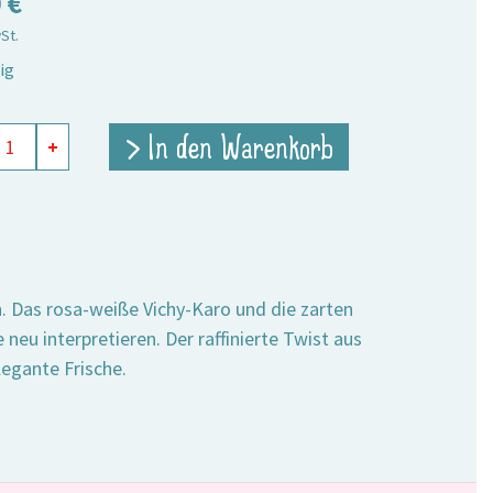
0
€
wSt.
ig
in
> In den Warenkorb
+
rlöffel
e
n. Das rosa-weiße Vichy-Karo und die zarten
neu interpretieren. Der raffinierte Twist aus
egante Frische.