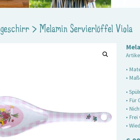
geschirr
>
Melamin Servierlöffel Viola
Mela
Artik
• Mat
• Maße
• Spü
• Für
• Nic
• Fre
• Wied