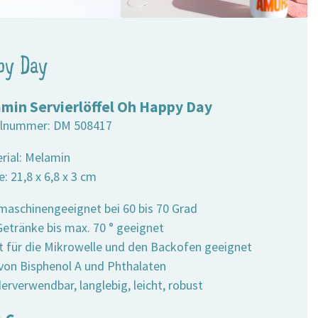
py Day
min Servierlöffel Oh Happy Day
elnummer:
DM 508417
erial: Melamin
: 21,8 x 6,8 x 3 cm
lmaschinengeeignet bei 60 bis 70 Grad
 Getränke bis max. 70 ° geeignet
ht für die Mikrowelle und den Backofen geeignet
i von Bisphenol A und Phthalaten
erverwendbar, langlebig, leicht, robust