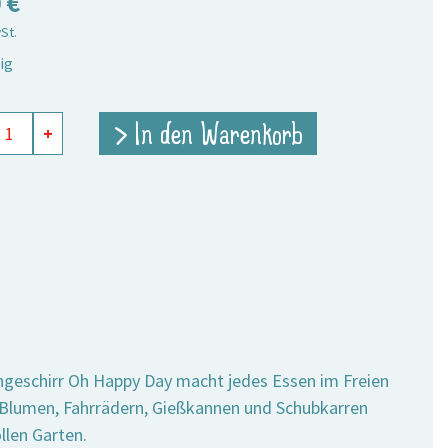
0
€
wSt.
ig
in
> In den Warenkorb
+
rlöffel
y
e
ngeschirr Oh Happy Day macht jedes Essen im Freien
, Blumen, Fahrrädern, Gießkannen und Schubkarren
llen Garten.