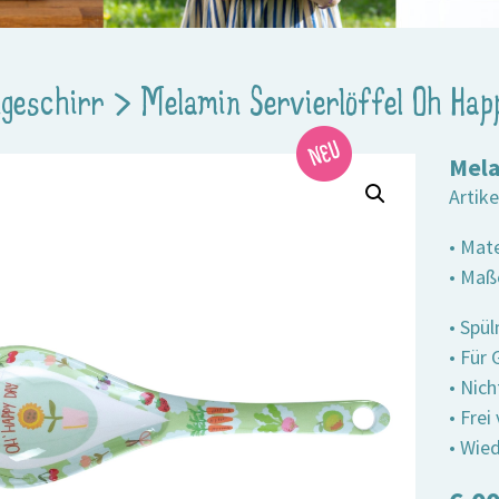
geschirr
>
Melamin Servierlöffel Oh Hap
Mela
Artik
• Mat
• Maße
• Spü
• Für
• Nic
• Fre
• Wied