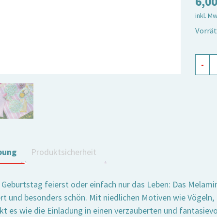
6,0
inkl. M
Vorrät
Melam
-
Servie
Oh
Happ
Day
Meng
bung
Produktsicherheit
 Geburtstag feierst oder einfach nur das Leben: Das Melami
rt und besonders schön. Mit niedlichen Motiven wie Vögeln
rkt es wie die Einladung in einen verzauberten und fantasievo