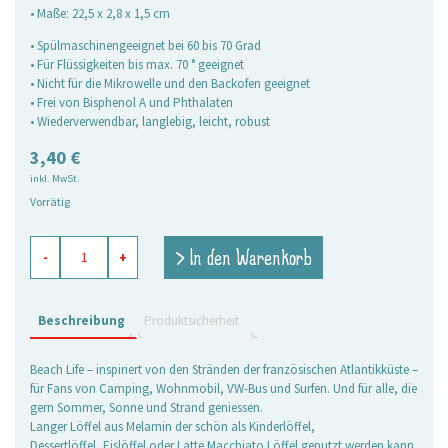
• Maße: 22,5 x 2,8 x 1,5 cm
• Spülmaschinengeeignet bei 60 bis 70 Grad
• Für Flüssigkeiten bis max. 70 ° geeignet
• Nicht für die Mikrowelle und den Backofen geeignet
• Frei von Bisphenol A und Phthalaten
• Wiederverwendbar, langlebig, leicht, robust
3,40
€
inkl. MwSt.
Vorrätig
Melamin
> In den Warenkorb
-
+
Löffel
Beach
Life
2,
Beschreibung
Produktsicherheit
lang
Menge
Beach Life – inspiriert von den Stränden der französischen Atlantikküste –
für Fans von Camping, Wohnmobil, VW-Bus und Surfen. Und für alle, die
gern Sommer, Sonne und Strand geniessen.
Langer Löffel aus Melamin der schön als Kinderlöffel,
Dessertlöffel, Eislöffel oder Latte Macchiato Löffel genutzt werden kann.