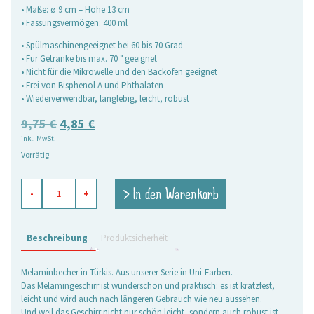
• Maße: ø 9 cm – Höhe 13 cm
• Fassungsvermögen: 400 ml
• Spülmaschinengeeignet bei 60 bis 70 Grad
• Für Getränke bis max. 70 ° geeignet
• Nicht für die Mikrowelle und den Backofen geeignet
• Frei von Bisphenol A und Phthalaten
• Wiederverwendbar, langlebig, leicht, robust
Ursprünglicher
Aktueller
9,75
€
4,85
€
inkl. MwSt.
Preis
Preis
Vorrätig
war:
ist:
9,75 €
4,85 €.
Melamin
> In den Warenkorb
-
+
Becher
Uni
türkis,
groß
Beschreibung
Produktsicherheit
Menge
Melaminbecher in Türkis. Aus unserer Serie in Uni-Farben.
Das Melamingeschirr ist wunderschön und praktisch: es ist kratzfest,
leicht und wird auch nach längeren Gebrauch wie neu aussehen.
Und weil das Geschirr nicht nur schön leicht, sondern auch robust ist,