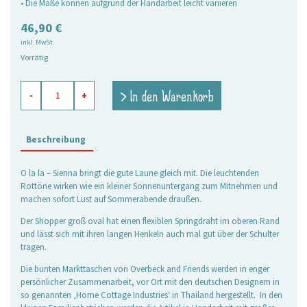
• Die Maße können aufgrund der Handarbeit leicht variieren
46,90
€
inkl. MwSt.
Vorrätig
Markttasche
> In den Warenkorb
-
+
Sienna,
groß
oval
Menge
Beschreibung
O la la – Sienna bringt die gute Laune gleich mit. Die leuchtenden
Rottöne wirken wie ein kleiner Sonnenuntergang zum Mitnehmen und
machen sofort Lust auf Sommerabende draußen.
Der Shopper groß oval hat einen flexiblen Springdraht im oberen Rand
und lässt sich mit ihren langen Henkeln auch mal gut über der Schulter
tragen.
Die bunten Markttaschen von Overbeck and Friends werden in enger
persönlicher Zusammenarbeit, vor Ort mit den deutschen Designern in
so genannten ‚Home Cottage Industries‘ in Thailand hergestellt. In den