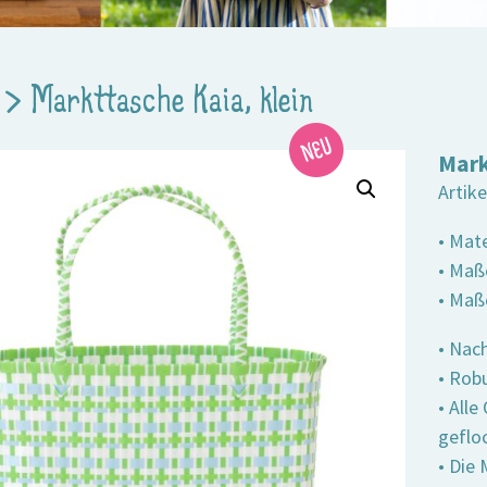
>
Markttasche Kaia, klein
Mark
Artik
• Mate
• Maße
• Maß
• Nach
• Robu
• All
geflo
• Die