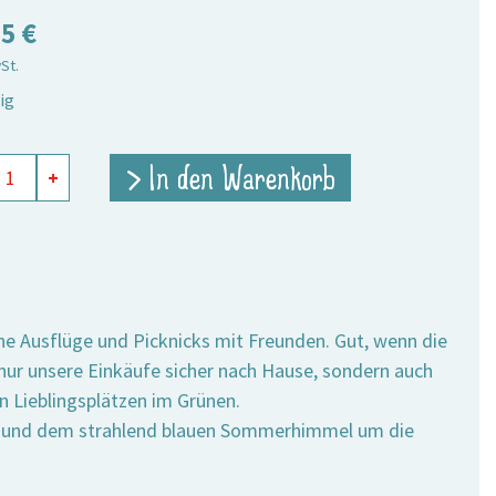
75
€
wSt.
ig
tasche
> In den Warenkorb
+
e
ane Ausflüge und Picknicks mit Freunden. Gut, wenn die
t nur unsere Einkäufe sicher nach Hause, sondern auch
 Lieblingsplätzen im Grünen.
sen und dem strahlend blauen Sommerhimmel um die