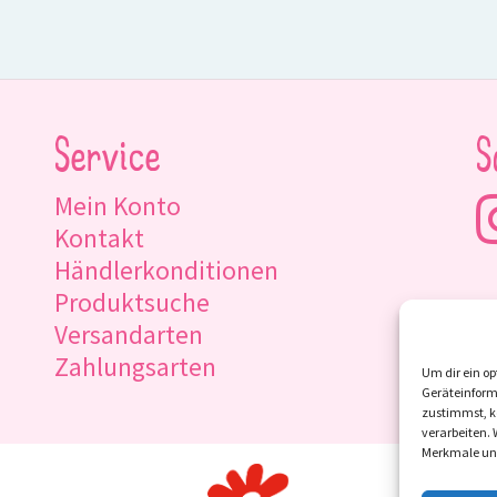
Service
S
Mein Konto
Kontakt
Händlerkonditionen
Produktsuche
Versandarten
Zahlungsarten
Um dir ein op
Geräteinform
zustimmst, kö
verarbeiten.
Merkmale und