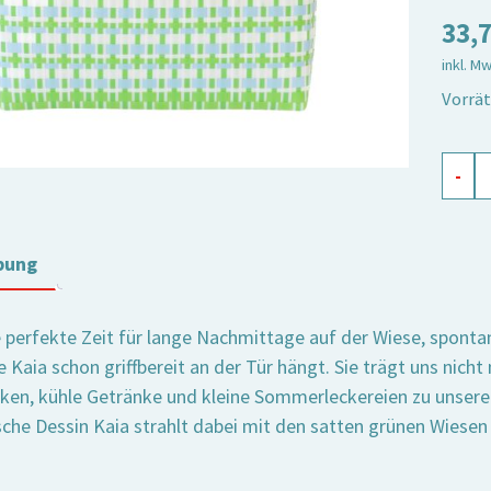
33,
inkl. M
Vorrät
Markt
-
Kaia,
klein
Meng
bung
ie perfekte Zeit für lange Nachmittage auf der Wiese, spont
 Kaia schon griffbereit an der Tür hängt. Sie trägt uns nich
ken, kühle Getränke und kleine Sommerleckereien zu unseren
sche Dessin Kaia strahlt dabei mit den satten grünen Wie