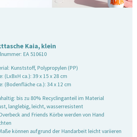
ttasche Kaia, klein
elnummer:
EA 510610
rial: Kunststoff, Polypropylen (PP)
: (LxBxH ca.): 39 x 15 x 28 cm
e: (Bodenfläche ca.): 34 x 12 cm
haltig: bis zu 80% Recyclinganteil im Material
st, langlebig, leicht, wasserresistent
e Overbeck and Friends Körbe werden von Hand
chten
 Maße können aufgrund der Handarbeit leicht variieren