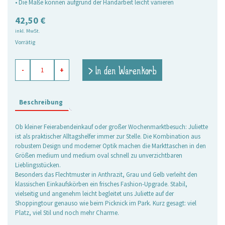
• Die Maße können aufgrund der Handarbeit leicht variieren
42,50
€
inkl. MwSt.
Vorrätig
Markttasche
> In den Warenkorb
-
+
Juliette,
medium
Menge
Beschreibung
Ob kleiner Feierabendeinkauf oder großer Wochenmarktbesuch: Juliette
ist als praktischer Alltagshelfer immer zur Stelle. Die Kombination aus
robustem Design und moderner Optik machen die Markttaschen in den
Größen medium und medium oval schnell zu unverzichtbaren
Lieblingsstücken.
Besonders das Flechtmuster in Anthrazit, Grau und Gelb verleiht den
klassischen Einkaufskörben ein frisches Fashion-Upgrade. Stabil,
vielseitig und angenehm leicht begleitet uns Juliette auf der
Shoppingtour genauso wie beim Picknick im Park. Kurz gesagt: viel
Platz, viel Stil und noch mehr Charme.