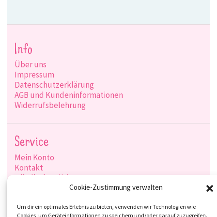
Info
Über uns
Impressum
Datenschutzerklärung
AGB und Kundeninformationen
Widerrufsbelehrung
Service
Mein Konto
Kontakt
Händlerkonditionen
Produktsuche
Cookie-Zustimmung verwalten
Versandarten
Zahlungsarten
Um dir ein optimales Erlebnis zu bieten, verwenden wir Technologien wie
Cookies, um Geräteinformationen zu speichern und/oder darauf zuzugreifen.