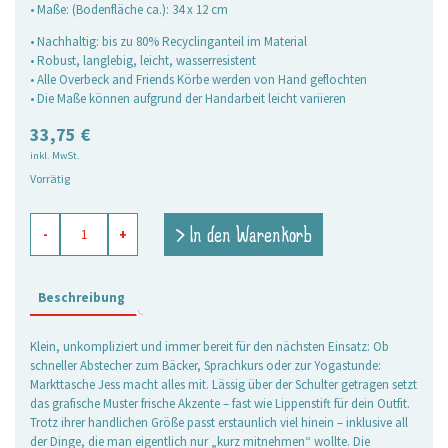
• Maße: (Bodenfläche ca.): 34 x 12 cm
• Nachhaltig: bis zu 80% Recyclinganteil im Material
• Robust, langlebig, leicht, wasserresistent
• Alle Overbeck and Friends Körbe werden von Hand geflochten
• Die Maße können aufgrund der Handarbeit leicht variieren
33,75
€
inkl. MwSt.
Vorrätig
Markttasche
> In den Warenkorb
-
+
Jess
rot,
klein
Menge
Beschreibung
Klein, unkompliziert und immer bereit für den nächsten Einsatz: Ob
schneller Abstecher zum Bäcker, Sprachkurs oder zur Yogastunde:
Markttasche Jess macht alles mit. Lässig über der Schulter getragen setzt
das grafische Muster frische Akzente – fast wie Lippenstift für dein Outfit.
Trotz ihrer handlichen Größe passt erstaunlich viel hinein – inklusive all
der Dinge, die man eigentlich nur „kurz mitnehmen“ wollte. Die