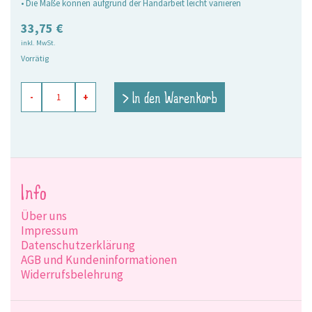
• Die Maße können aufgrund der Handarbeit leicht variieren
33,75
€
inkl. MwSt.
Vorrätig
Markttasche
> In den Warenkorb
-
+
Anni,
klein
Menge
Info
Über uns
Impressum
Datenschutzerklärung
AGB und Kundeninformationen
Widerrufsbelehrung