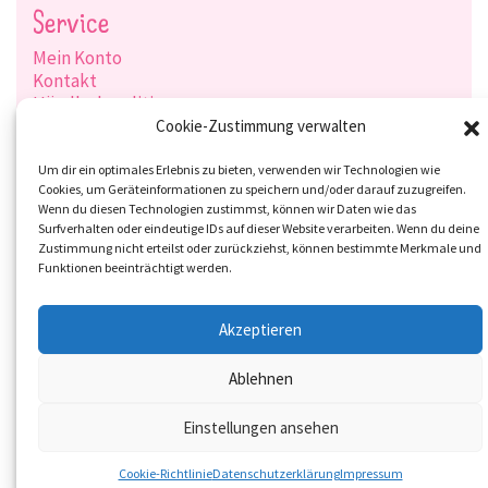
Service
Mein Konto
Kontakt
Händlerkonditionen
Produktsuche
Cookie-Zustimmung verwalten
Versandarten
Zahlungsarten
Um dir ein optimales Erlebnis zu bieten, verwenden wir Technologien wie
Cookies, um Geräteinformationen zu speichern und/oder darauf zuzugreifen.
Wenn du diesen Technologien zustimmst, können wir Daten wie das
Surfverhalten oder eindeutige IDs auf dieser Website verarbeiten. Wenn du deine
Zustimmung nicht erteilst oder zurückziehst, können bestimmte Merkmale und
Social-Media
Funktionen beeinträchtigt werden.
Akzeptieren
Ablehnen
Einstellungen ansehen
Cookie-Richtlinie
Datenschutzerklärung
Impressum
© 2026 Overbeck and Friends GmbH