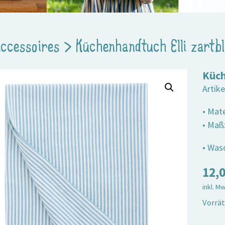
ccessoires
>
Küchenhandtuch Elli zartb
Küch
Artik
• Mat
• Maß
• Was
12,
inkl. M
Vorrät