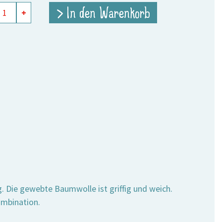
nhandtuch
> In den Warenkorb
+
au
e
g. Die gewebte Baumwolle ist griffig und weich.
ombination.