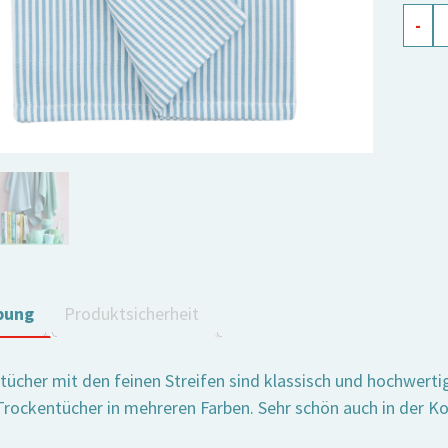
Küche
-
Elli
zartbl
Meng
bung
Produktsicherheit
rtücher mit den feinen Streifen sind klassisch und hochwerti
 Trockentücher in mehreren Farben. Sehr schön auch in der K