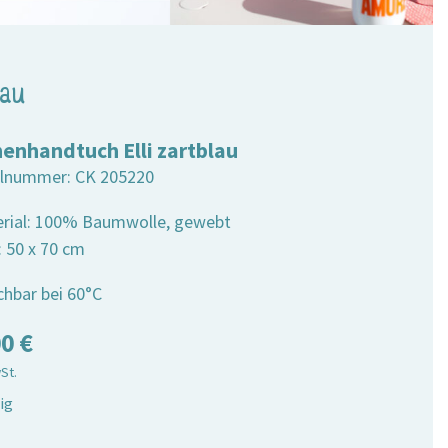
lau
enhandtuch Elli zartblau
elnummer:
CK 205220
erial: 100% Baumwolle, gewebt
: 50 x 70 cm
chbar bei 60°C
00
€
wSt.
ig