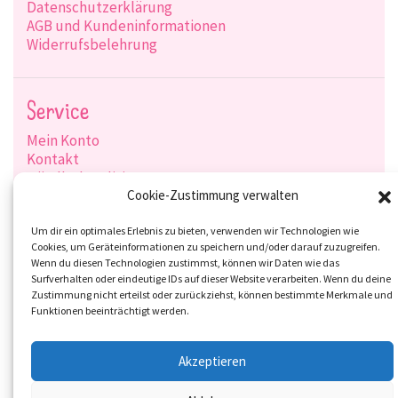
Datenschutzerklärung
AGB und Kundeninformationen
Widerrufsbelehrung
Service
Mein Konto
Kontakt
Händlerkonditionen
Produktsuche
Cookie-Zustimmung verwalten
Versandarten
Zahlungsarten
Um dir ein optimales Erlebnis zu bieten, verwenden wir Technologien wie
Cookies, um Geräteinformationen zu speichern und/oder darauf zuzugreifen.
Wenn du diesen Technologien zustimmst, können wir Daten wie das
Surfverhalten oder eindeutige IDs auf dieser Website verarbeiten. Wenn du deine
Zustimmung nicht erteilst oder zurückziehst, können bestimmte Merkmale und
Social-Media
Funktionen beeinträchtigt werden.
Akzeptieren