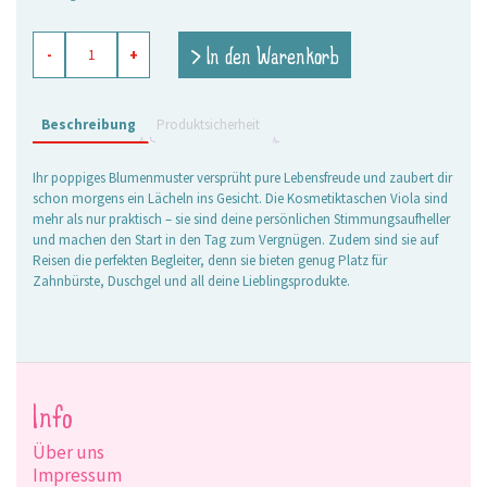
Kosmetiktasche
> In den Warenkorb
-
+
Viola
rot,
klein
Menge
Beschreibung
Produktsicherheit
Ihr poppiges Blumenmuster versprüht pure Lebensfreude und zaubert dir
schon morgens ein Lächeln ins Gesicht. Die Kosmetiktaschen Viola sind
mehr als nur praktisch – sie sind deine persönlichen Stimmungsaufheller
und machen den Start in den Tag zum Vergnügen. Zudem sind sie auf
Reisen die perfekten Begleiter, denn sie bieten genug Platz für
Zahnbürste, Duschgel und all deine Lieblingsprodukte.
Info
Über uns
Impressum