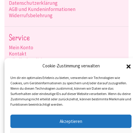
Datenschutzerklärung
AGB und Kundeninformationen
Widerrufsbelehrung
Service
Mein Konto
Kontakt
Händlerkonditionen
Produktsuche
Cookie-Zustimmung verwalten
Versandarten
Zahlungsarten
Um dir ein optimales Erlebnis zu bieten, verwenden wir Technologien wie
Cookies, um Geräteinformationen zu speichern und/oder darauf zuzugreifen.
Wenn du diesen Technologien zustimmst, können wir Daten wie das
Surfverhalten oder eindeutige IDs auf dieser Website verarbeiten. Wenn du deine
Zustimmung nicht erteilst oder zurückziehst, können bestimmte Merkmale und
Social-Media
Funktionen beeinträchtigt werden.
Akzeptieren