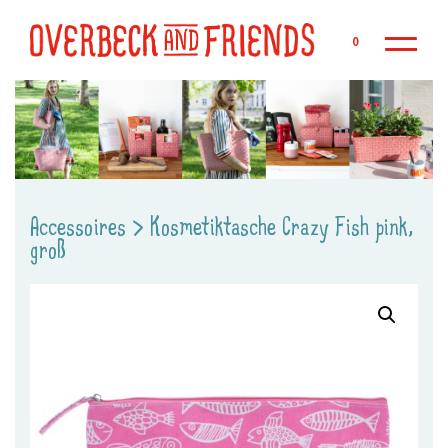
Zu
0
Accessoires
>
Kosmetiktasche Crazy Fish pink,
groß