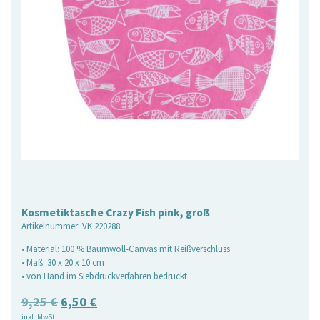
Kosmetiktasche Crazy Fish pink, groß
Artikelnummer:
VK 220288
• Material: 100 % Baumwoll-Canvas mit Reißverschluss
• Maß: 30 x 20 x 10 cm
• von Hand im Siebdruckverfahren bedruckt
Ursprünglicher
Aktueller
9,25
€
6,50
€
inkl. MwSt.