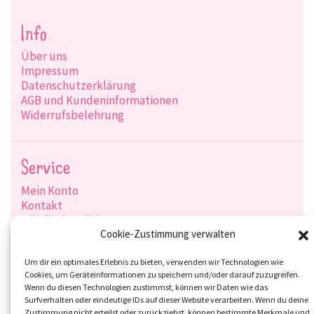
Info
Über uns
Impressum
Datenschutzerklärung
AGB und Kundeninformationen
Widerrufsbelehrung
Service
Mein Konto
Kontakt
Händlerkonditionen
Produktsuche
Cookie-Zustimmung verwalten
Versandarten
Zahlungsarten
Um dir ein optimales Erlebnis zu bieten, verwenden wir Technologien wie
Cookies, um Geräteinformationen zu speichern und/oder darauf zuzugreifen.
Wenn du diesen Technologien zustimmst, können wir Daten wie das
Surfverhalten oder eindeutige IDs auf dieser Website verarbeiten. Wenn du deine
Zustimmung nicht erteilst oder zurückziehst, können bestimmte Merkmale und