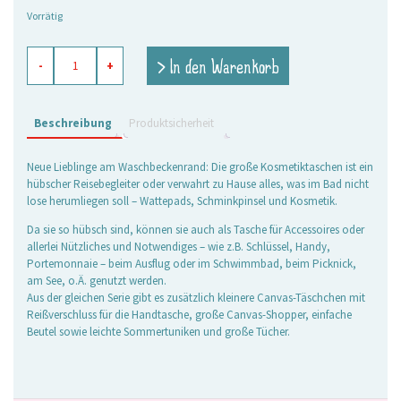
Preis
Preis
Vorrätig
war:
ist:
9,25 €
6,50 €.
Kosmetiktasche
> In den Warenkorb
-
+
Crazy
Fish
pink,
groß
Beschreibung
Produktsicherheit
Menge
Neue Lieblinge am Waschbeckenrand: Die große Kosmetiktaschen ist ein
hübscher Reisebegleiter oder verwahrt zu Hause alles, was im Bad nicht
lose herumliegen soll – Wattepads, Schminkpinsel und Kosmetik.
Da sie so hübsch sind, können sie auch als Tasche für Accessoires oder
allerlei Nützliches und Notwendiges – wie z.B. Schlüssel, Handy,
Portemonnaie – beim Ausflug oder im Schwimmbad, beim Picknick,
am See, o.Ä. genutzt werden.
Aus der gleichen Serie gibt es zusätzlich kleinere Canvas-Täschchen mit
Reißverschluss für die Handtasche, große Canvas-Shopper, einfache
Beutel sowie leichte Sommertuniken und große Tücher.