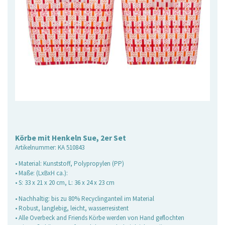
Körbe mit Henkeln Sue, 2er Set
Artikelnummer:
KA 510843
• Material: Kunststoff, Polypropylen (PP)
• Maße: (LxBxH ca.):
• S: 33 x 21 x 20 cm, L: 36 x 24 x 23 cm
• Nachhaltig: bis zu 80% Recyclinganteil im Material
• Robust, langlebig, leicht, wasserresistent
• Alle Overbeck and Friends Körbe werden von Hand geflochten