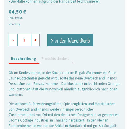
• Die Maße können aufgrund der Handarbeit leicht variieren
64,50
€
inkl. MwSt.
Vorrätig
Körbe
> In den Warenkorb
-
+
mit
Henkeln
Sue,
2er
Beschreibung
Produktsicherheit
Set
Menge
Ob im Kinderzimmer, in der Küche oder im Regal: Wo immer ein Gute-
Laune-Botschafter gesucht wird, sollte das neue Overbeck and Friends
Dessin Sue zum Einsatz kommen. Der Mustermix in leuchtenden Orange-
und Rottönen lässt die Mundwinkel nämlich augenblicklich nach oben
wandern.
Die schönen Aufbewahrungskörbe, Spielzeugkisten und Markttaschen
von Overbeck and Friends werden in enger persönlicher
Zusammenarbeit vor Ort mit den deutschen Designern in so genannten
‚Home Cottage Industries‘ in Thailand hergestellt. In den kleinen
Familienbetrieben werden die Artikel in Handarbeit mit großer Sorgfalt