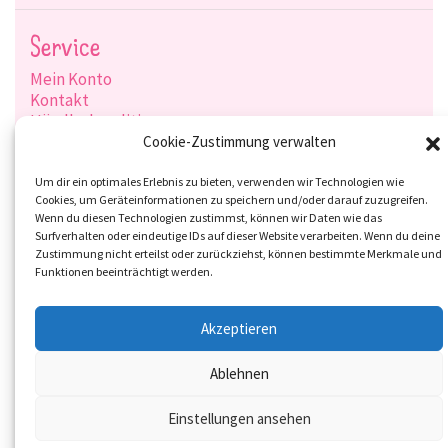
Service
Mein Konto
Kontakt
Händlerkonditionen
Produktsuche
Cookie-Zustimmung verwalten
Versandarten
Zahlungsarten
Um dir ein optimales Erlebnis zu bieten, verwenden wir Technologien wie
Cookies, um Geräteinformationen zu speichern und/oder darauf zuzugreifen.
Wenn du diesen Technologien zustimmst, können wir Daten wie das
Surfverhalten oder eindeutige IDs auf dieser Website verarbeiten. Wenn du deine
Zustimmung nicht erteilst oder zurückziehst, können bestimmte Merkmale und
Social-Media
Funktionen beeinträchtigt werden.
Akzeptieren
Ablehnen
Einstellungen ansehen