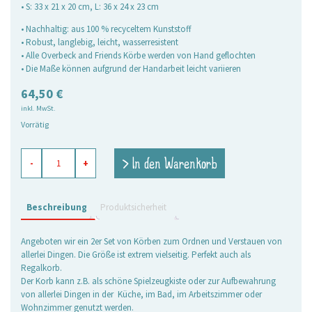
• S: 33 x 21 x 20 cm, L: 36 x 24 x 23 cm
• Nachhaltig: aus 100 % recyceltem Kunststoff
• Robust, langlebig, leicht, wasserresistent
• Alle Overbeck and Friends Körbe werden von Hand geflochten
• Die Maße können aufgrund der Handarbeit leicht variieren
64,50
€
inkl. MwSt.
Vorrätig
Körbe
> In den Warenkorb
-
+
mit
Henkeln
jeansblau,
2er
Beschreibung
Produktsicherheit
Set
Menge
Angeboten wir ein 2er Set von Körben zum Ordnen und Verstauen von
allerlei Dingen. Die Größe ist extrem vielseitig. Perfekt auch als
Regalkorb.
Der Korb kann z.B. als schöne Spielzeugkiste oder zur Aufbewahrung
von allerlei Dingen in der Küche, im Bad, im Arbeitszimmer oder
Wohnzimmer genutzt werden.