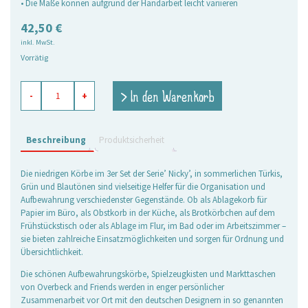
• Die Maße können aufgrund der Handarbeit leicht variieren
42,50
€
inkl. MwSt.
Vorrätig
Körbchen
> In den Warenkorb
-
+
rechteckig
Nicky,
3er
Set
Beschreibung
Produktsicherheit
Menge
Die niedrigen Körbe im 3er Set der Serie’ Nicky’, in sommerlichen Türkis,
Grün und Blautönen sind vielseitige Helfer für die Organisation und
Aufbewahrung verschiedenster Gegenstände. Ob als Ablagekorb für
Papier im Büro, als Obstkorb in der Küche, als Brotkörbchen auf dem
Frühstückstisch oder als Ablage im Flur, im Bad oder im Arbeitszimmer –
sie bieten zahlreiche Einsatzmöglichkeiten und sorgen für Ordnung und
Übersichtlichkeit.
Die schönen Aufbewahrungskörbe, Spielzeugkisten und Markttaschen
von Overbeck and Friends werden in enger persönlicher
Zusammenarbeit vor Ort mit den deutschen Designern in so genannten