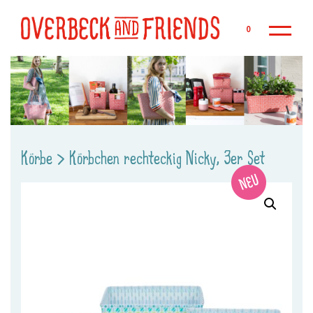
Zu
0
Körbe
>
Körbchen rechteckig Nicky, 3er Set