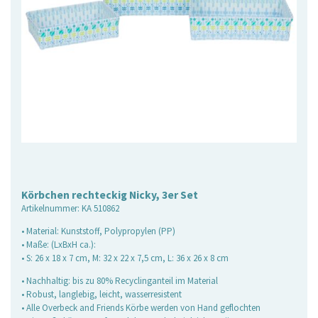
Körbchen rechteckig Nicky, 3er Set
Artikelnummer:
KA 510862
• Material: Kunststoff, Polypropylen (PP)
• Maße: (LxBxH ca.):
• S: 26 x 18 x 7 cm, M: 32 x 22 x 7,5 cm, L: 36 x 26 x 8 cm
• Nachhaltig: bis zu 80% Recyclinganteil im Material
• Robust, langlebig, leicht, wasserresistent
• Alle Overbeck and Friends Körbe werden von Hand geflochten