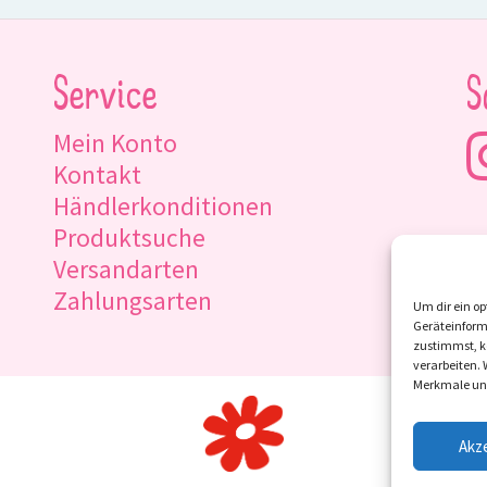
Service
S
Mein Konto
Kontakt
Händlerkonditionen
Produktsuche
Versandarten
Zahlungsarten
Um dir ein op
Geräteinform
zustimmst, kö
verarbeiten.
Merkmale und
Akz