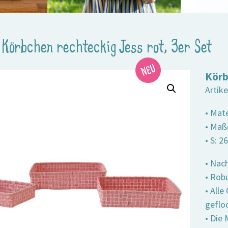
>
Körbchen rechteckig Jess rot, 3er Set
Körb
Artik
• Mate
• Maße
• S: 2
• Nach
• Robu
• All
geflo
• Die