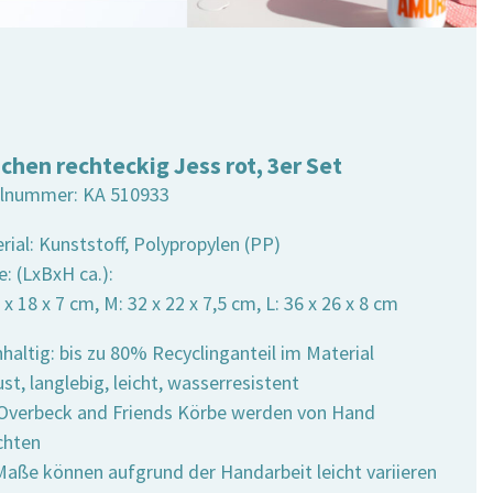
chen rechteckig Jess rot, 3er Set
elnummer:
KA 510933
rial: Kunststoff, Polypropylen (PP)
: (LxBxH ca.):
6 x 18 x 7 cm, M: 32 x 22 x 7,5 cm, L: 36 x 26 x 8 cm
haltig: bis zu 80% Recyclinganteil im Material
st, langlebig, leicht, wasserresistent
e Overbeck and Friends Körbe werden von Hand
chten
 Maße können aufgrund der Handarbeit leicht variieren