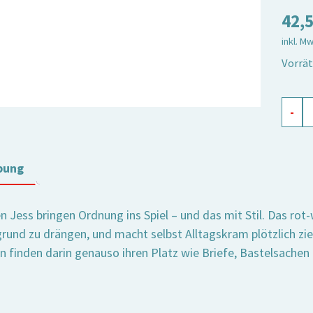
42,
inkl. M
Vorrät
Körbc
-
recht
Jess
rot,
bung
3er
Set
 Jess bringen Ordnung ins Spiel – und das mit Stil. Das rot-
Meng
rund zu drängen, und macht selbst Alltagskram plötzlich zi
en finden darin genauso ihren Platz wie Briefe, Bastelsachen