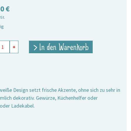
50
€
wSt.
ig
hen
> In den Warenkorb
+
eckig
weiße Design setzt frische Akzente, ohne sich zu sehr in
e
emlich dekorativ. Gewürze, Küchenhelfer oder
 oder Ladekabel.