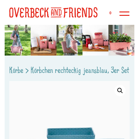
Zu
0
Körbe
>
Körbchen rechteckig jeansblau, 3er Set