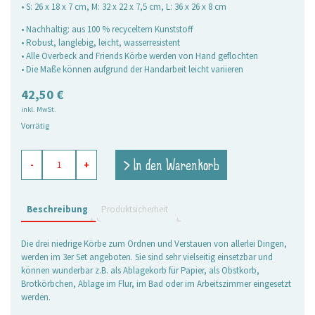
• S: 26 x 18 x 7 cm, M: 32 x 22 x 7,5 cm, L: 36 x 26 x 8 cm
• Nachhaltig: aus 100 % recyceltem Kunststoff
• Robust, langlebig, leicht, wasserresistent
• Alle Overbeck and Friends Körbe werden von Hand geflochten
• Die Maße können aufgrund der Handarbeit leicht variieren
42,50
€
inkl. MwSt.
Vorrätig
Körbchen
> In den Warenkorb
-
+
rechteckig
jeansblau,
3er
Set
Beschreibung
Produktsicherheit
Menge
Die drei niedrige Körbe zum Ordnen und Verstauen von allerlei Dingen,
werden im 3er Set angeboten. Sie sind sehr vielseitig einsetzbar und
können wunderbar z.B. als Ablagekorb für Papier, als Obstkorb,
Brotkörbchen, Ablage im Flur, im Bad oder im Arbeitszimmer eingesetzt
werden.