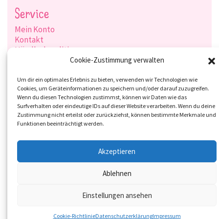
Service
Mein Konto
Kontakt
Händlerkonditionen
Produktsuche
Cookie-Zustimmung verwalten
Versandarten
Zahlungsarten
Um dir ein optimales Erlebnis zu bieten, verwenden wir Technologien wie
Cookies, um Geräteinformationen zu speichern und/oder darauf zuzugreifen.
Wenn du diesen Technologien zustimmst, können wir Daten wie das
Surfverhalten oder eindeutige IDs auf dieser Website verarbeiten. Wenn du deine
Zustimmung nicht erteilst oder zurückziehst, können bestimmte Merkmale und
Social-Media
Funktionen beeinträchtigt werden.
Akzeptieren
Ablehnen
Einstellungen ansehen
Cookie-Richtlinie
Datenschutzerklärung
Impressum
© 2026 Overbeck and Friends GmbH