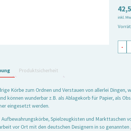
42,
inkl. M
Vorrät
Körbc
-
recht
anthra
3er
bung
Produktsicherheit
Set
Meng
edrige Körbe zum Ordnen und Verstauen von allerlei Dingen, we
und können wunderbar z.B. als Ablagekorb für Papier, als Ob
er eingesetzt werden.
 Aufbewahrungskörbe, Spielzeugkisten und Markttaschen vo
eit vor Ort mit den deutschen Designern in so genannten ‚H