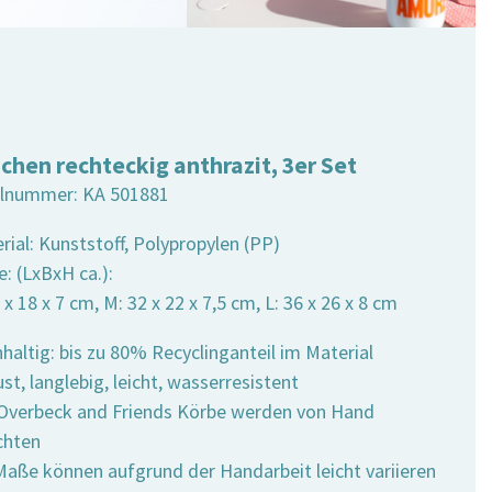
chen rechteckig anthrazit, 3er Set
elnummer:
KA 501881
rial: Kunststoff, Polypropylen (PP)
: (LxBxH ca.):
6 x 18 x 7 cm, M: 32 x 22 x 7,5 cm, L: 36 x 26 x 8 cm
haltig: bis zu 80% Recyclinganteil im Material
st, langlebig, leicht, wasserresistent
e Overbeck and Friends Körbe werden von Hand
chten
 Maße können aufgrund der Handarbeit leicht variieren