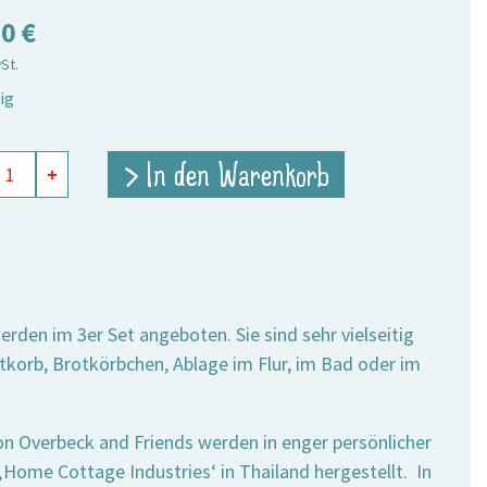
50
€
wSt.
ig
hen
> In den Warenkorb
+
eckig
zit,
e
rden im 3er Set angeboten. Sie sind sehr vielseitig
stkorb, Brotkörbchen, Ablage im Flur, im Bad oder im
n Overbeck and Friends werden in enger persönlicher
ome Cottage Industries‘ in Thailand hergestellt. In