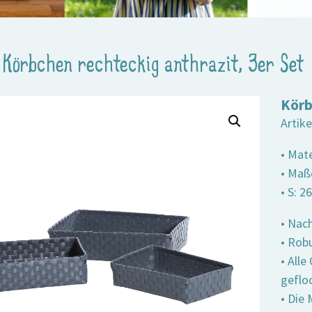
>
Körbchen rechteckig anthrazit, 3er Set
Körb
Artik
• Mate
• Maße
• S: 2
• Nach
• Robu
• All
geflo
• Die