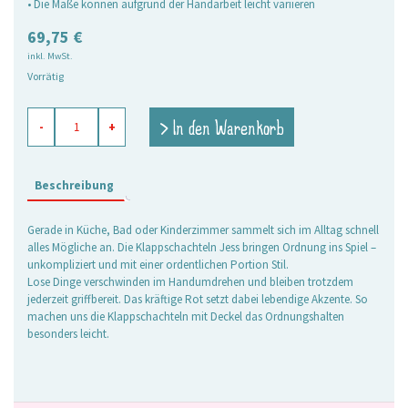
• Die Maße können aufgrund der Handarbeit leicht variieren
69,75
€
inkl. MwSt.
Vorrätig
Klappschachteln
> In den Warenkorb
-
+
Jess
schwarz,
3er
Set
Beschreibung
Menge
Gerade in Küche, Bad oder Kinderzimmer sammelt sich im Alltag schnell
alles Mögliche an. Die Klappschachteln Jess bringen Ordnung ins Spiel –
unkompliziert und mit einer ordentlichen Portion Stil.
Lose Dinge verschwinden im Handumdrehen und bleiben trotzdem
jederzeit griffbereit. Das kräftige Rot setzt dabei lebendige Akzente. So
machen uns die Klappschachteln mit Deckel das Ordnungshalten
besonders leicht.