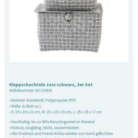
Klappschachteln Jess schwarz, 3er Set
Artikelnummer:
KA 510918
• Material: Kunststoff, Polypropylen (PP)
• Maße: (LxBxH ca.):
• S: 19 x 19 x 11 cm, M: 23 x 23 x 15 cm, L: 25 x 25 x 17 cm
• Nachhaltig: bis zu 80% Recyclinganteil im Material
• Robust, langlebig, leicht, wasserresistent
• Alle Overbeck and Friends Körbe werden von Hand geflochten