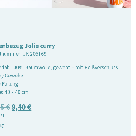
enbezug Jolie curry
elnummer:
JK 205169
erial: 100% Baumwolle, gewebt – mit Reißverschluss
by Gewebe
e Füllung
e: 40 x 40 cm
Ursprünglicher
Aktueller
75
€
9,40
€
wSt.
Preis
Preis
ig
war:
ist: