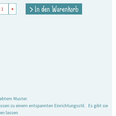
18,75 €
9,40 €.
nbezug
> In den Warenkorb
+
e
webtem Muster.
ssen zu einem entspannten Einrichtungsstil. Es gibt sie
en lassen.