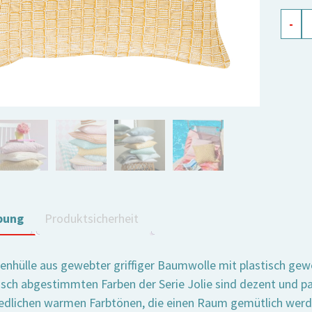
Kisse
-
Jolie
curry
Meng
bung
Produktsicherheit
enhülle aus gewebter griffiger Baumwolle mit plastisch ge
sch abgestimmten Farben der Serie Jolie sind dezent und pa
iedlichen warmen Farbtönen, die einen Raum gemütlich werd