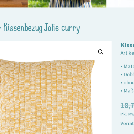
>
Kissenbezug Jolie curry
Kiss
Artik
• Mat
• Dob
• ohn
• Maß
18,
inkl. M
Vorrät