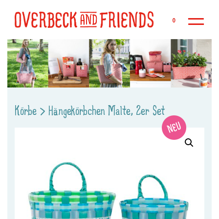
Zu
0
Körbe
>
Hängekörbchen Malte, 2er Set