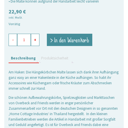
• Die Maße können aufgrund der Handarbeit leicht variieren
22,90
€
inkl. MwSt.
Vorrätig
Hängekörbchen
> In den Warenkorb
-
+
Malte,
2er
Set
Menge
Beschreibung
Produktsicherheit
Am Haken: Die Hängekörbchen Malte lassen sich dank ihrer Aufhängung
ganz easy an einer Hakenleiste in der Küche aufhängen. So habt ihr
Accessoires wie Küchengarn oder frische Kräuter zum Abschmecken
immer schnell zur Hand.
Die schönen Aufbewahrungskörbe, Spielzeugkisten und Markttaschen
von Overbeck and Friends werden in enger persönlicher
Zusammenarbeit vor Ort mit den deutschen Designern in so genannten
‚Home Cottage Industries‘ in Thailand hergestellt. In den kleinen
Familienbetrieben werden die Artikel in Handarbeit mit großer Sorgfalt
und Geduld angefertigt. Es ist für Overbeck and Friends dabei eine