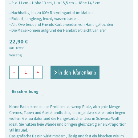
• S: ø 11 cm – Höhe 13 cm, L: ø 15,5 cm – Höhe 14,5 cm
• Nachhaltig: bis zu 80% Recyclinganteil im Material
• Robust, langlebig, leicht, wasserresistent
• Alle Overbeck and Friends Körbe werden von Hand geflochten
• Die Maße können aufgrund der Handarbeit leicht variieren
22,90
€
inkl. MwSt.
Vorrätig
Hängekörbchen
> In den Warenkorb
-
+
Jess
schwarz,
2er
Set
Beschreibung
Menge
Kleine Bäder kennen das Problem: zu wenig Platz, aber jede Menge
Cremes, Tuben und Gästehandtücher, die irgendwo stehen oder liegen
wollen. Genau dafür sind die Hängekörbchen Jess in Schwarz-Weiß
ideal. Sie nutzen freie Wände und bringen gleichzeitig eine Extraportion
Stil ins Bad.
Das grafische Dessin wirkt modern, lässig und fast ein bisschen wie im